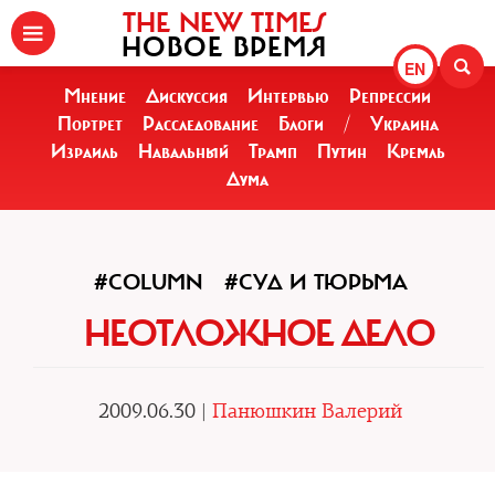
THE NEW TIMES
НОВОЕ ВРЕМЯ
EN
Мнение
Дискуссия
Интервью
Репрессии
Портрет
Расследование
Блоги
/
Украина
Израиль
Навальный
Трамп
Путин
Кремль
Дума
#COLUMN
#СУД И ТЮРЬМА
НЕОТЛОЖНОЕ ДЕЛО
2009.06.30 |
Панюшкин Валерий