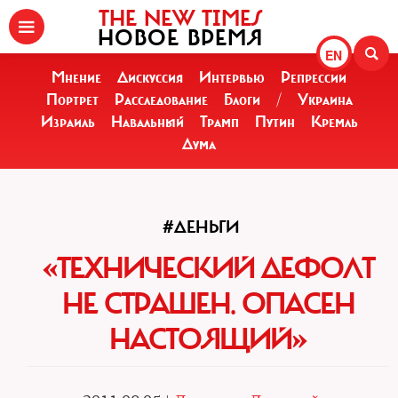
THE NEW TIMES
НОВОЕ ВРЕМЯ
EN
Мнение
Дискуссия
Интервью
Репрессии
Портрет
Расследование
Блоги
/
Украина
Израиль
Навальный
Трамп
Путин
Кремль
Дума
#ДЕНЬГИ
«ТЕХНИЧЕСКИЙ ДЕФОЛТ
НЕ СТРАШЕН. ОПАСЕН
НАСТОЯЩИЙ»