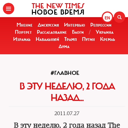
THE NEW TIMES
НОВОЕ ВРЕМЯ
EN
Мнение
Дискуссия
Интервью
Репрессии
Портрет
Расследование
Блоги
/
Украина
Израиль
Навальный
Трамп
Путин
Кремль
Дума
#ГЛАВНОЕ
В ЭТУ НЕДЕЛЮ, 2 ГОДА
НАЗАД...
2011.07.27
В эту неделю, 2 года назад The