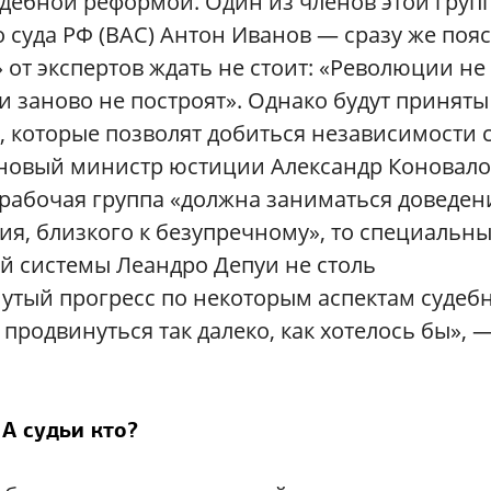
удебной реформой. Один из членов этой гру
 суда РФ (ВАС) Антон Иванов — сразу же поя
 от экспертов ждать не стоит: «Революции не
и заново не построят». Однако будут приняты
 которые позволят добиться независимости 
и новый министр юстиции Александр Коновал
 рабочая группа «должна заниматься доведе
ия, близкого к безупречному», то специальн
й системы Леандро Депуи не столь
нутый прогресс по некоторым аспектам судеб
продвинуться так далеко, как хотелось бы», 
А судьи кто?