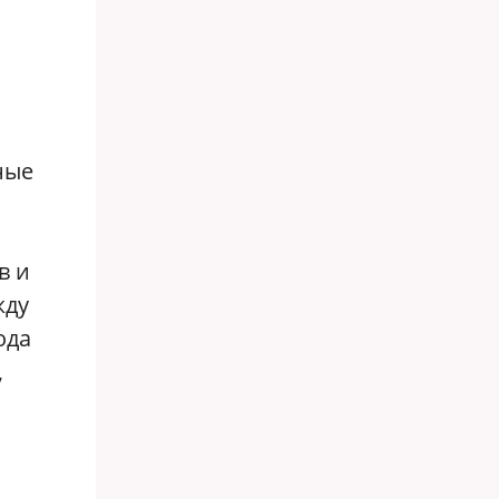
ные
в и
жду
ода
,