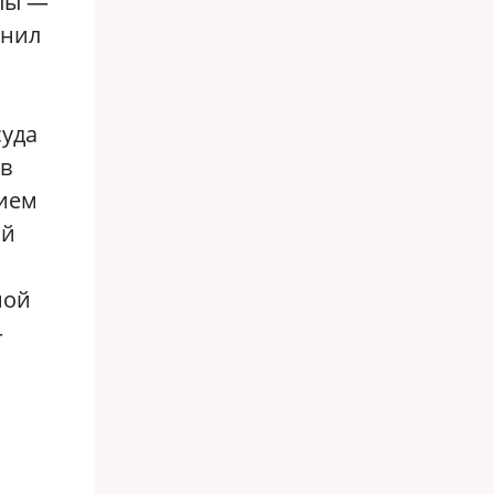
ппы —
снил
суда
ов
нием
ый
ной
—