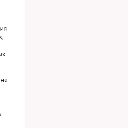
ния
в,
ых
ане
х