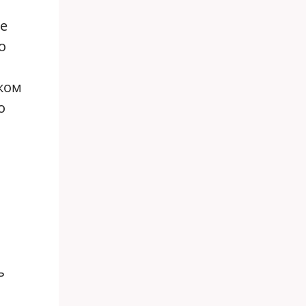
ме
о
ком
о
ь