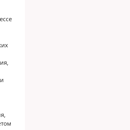
ессе
ких
ия,
ли
я,
етом