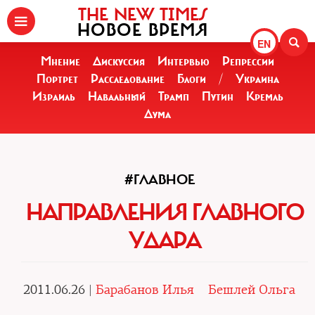
THE NEW TIMES
НОВОЕ ВРЕМЯ
EN
Мнение
Дискуссия
Интервью
Репрессии
Портрет
Расследование
Блоги
/
Украина
Израиль
Навальный
Трамп
Путин
Кремль
Дума
#ГЛАВНОЕ
НАПРАВЛЕНИЯ ГЛАВНОГО
УДАРА
2011.06.26 |
Барабанов Илья
Бешлей Ольга