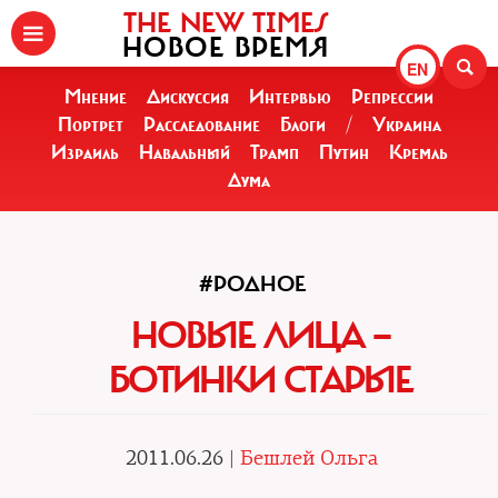
THE NEW TIMES
НОВОЕ ВРЕМЯ
EN
Мнение
Дискуссия
Интервью
Репрессии
Портрет
Расследование
Блоги
/
Украина
Израиль
Навальный
Трамп
Путин
Кремль
Дума
#РОДНОЕ
НОВЫЕ ЛИЦА —
БОТИНКИ СТАРЫЕ
2011.06.26 |
Бешлей Ольга