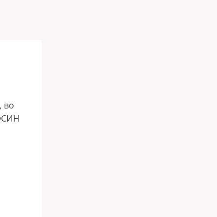
, во
УФСИН