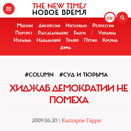
THE NEW TIMES
НОВОЕ ВРЕМЯ
EN
Мнение
Дискуссия
Интервью
Репрессии
Портрет
Расследование
Блоги
/
Украина
Израиль
Навальный
Трамп
Путин
Кремль
Дума
#COLUMN
#СУД И ТЮРЬМА
ХИДЖАБ ДЕМОКРАТИИ НЕ
ПОМЕХА
2009.06.20 |
Каспаров Гарри