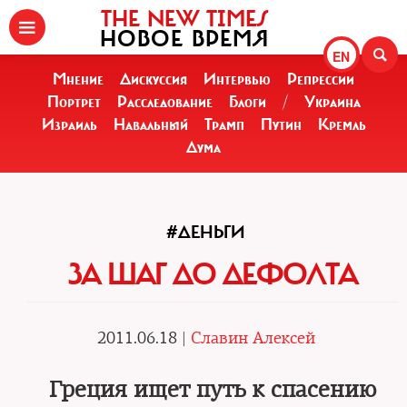
THE NEW TIMES
НОВОЕ ВРЕМЯ
EN
Мнение
Дискуссия
Интервью
Репрессии
Портрет
Расследование
Блоги
/
Украина
Израиль
Навальный
Трамп
Путин
Кремль
Дума
#ДЕНЬГИ
ЗА ШАГ ДО ДЕФОЛТА
2011.06.18 |
Славин Алексей
Греция ищет путь к спасению