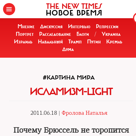
THE NEW TIMES
НОВОЕ ВРЕМЯ
Мнение
Дискуссия
Интервью
Репрессии
Портрет
Расследование
Блоги
/
Украина
Израиль
Навальный
Трамп
Путин
Кремль
Дума
#КАРТИНА МИРА
ИСЛАМИЗМ-LIGHT
2011.06.18 |
Фролова Наталья
Почему Брюссель не торопится