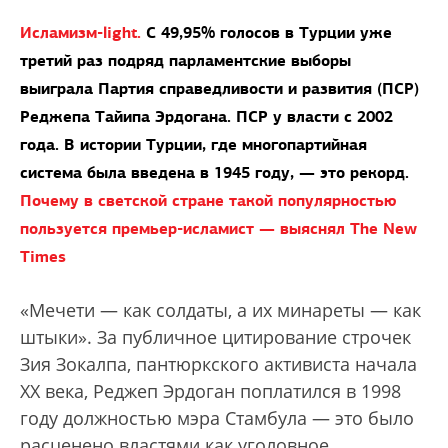
Исламизм-light.
С 49,95% голосов в Турции уже
третий раз подряд парламентские выборы
выиграла Партия справедливости и развития (ПСР)
Реджепа Тайипа Эрдогана. ПСР у власти с 2002
года. В истории Турции, где многопартийная
система была введена в 1945 году, — это рекорд.
Почему в светской стране такой популярностью
пользуется премьер-исламист — выяснял The New
Times
«Мечети — как солдаты, а их минареты — как
штыки». За публичное цитирование строчек
Зия Зокалпа, пантюркского активиста начала
XX века, Реджеп Эрдоган поплатился в 1998
году должностью мэра Стамбула — это было
расценено властями как уголовное