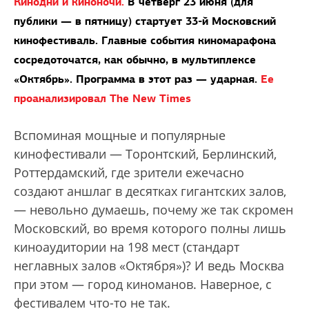
Кинодни и киноночи.
В четверг 23 июня (для
публики — в пятницу) стартует 33-й Московский
кинофестиваль. Главные события киномарафона
сосредоточатся, как обычно, в мультиплексе
«Октябрь». Программа в этот раз — ударная.
Ее
проанализировал The New Times
Вспоминая мощные и популярные
кинофестивали — Торонтский, Берлинский,
Роттердамский, где зрители ежечасно
создают аншлаг в десятках гигантских залов,
— невольно думаешь, почему же так скромен
Московский, во время которого полны лишь
киноаудитории на 198 мест (стандарт
неглавных залов «Октября»)? И ведь Москва
при этом — город киноманов. Наверное, с
фестивалем что-то не так.