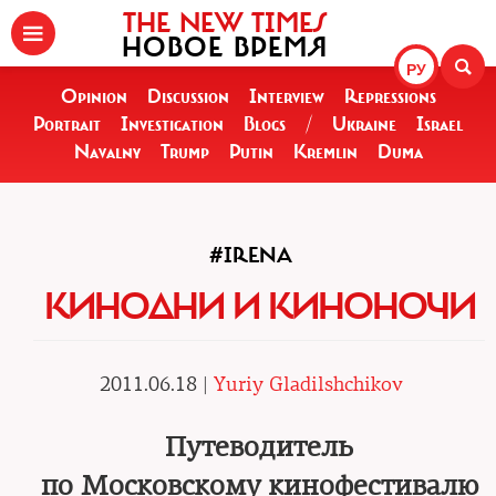
THE NEW TIMES
НОВОЕ ВРЕМЯ
РУ
Opinion
Discussion
Interview
Repressions
Portrait
Investigation
Blogs
/
Ukraine
Israel
Navalny
Trump
Putin
Kremlin
Duma
#IRENA
КИНОДНИ И КИНОНОЧИ
2011.06.18 |
Yuriy Gladilshchikov
Путеводитель
по Московскому кинофестивалю