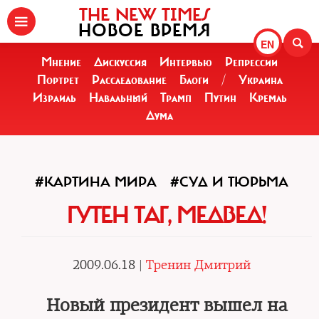
THE NEW TIMES
НОВОЕ ВРЕМЯ
EN
Мнение
Дискуссия
Интервью
Репрессии
Портрет
Расследование
Блоги
/
Украина
Израиль
Навальный
Трамп
Путин
Кремль
Дума
#КАРТИНА МИРА
#СУД И ТЮРЬМА
ГУТЕН ТАГ, МЕДВЕД!
2009.06.18 |
Тренин Дмитрий
Новый президент вышел на