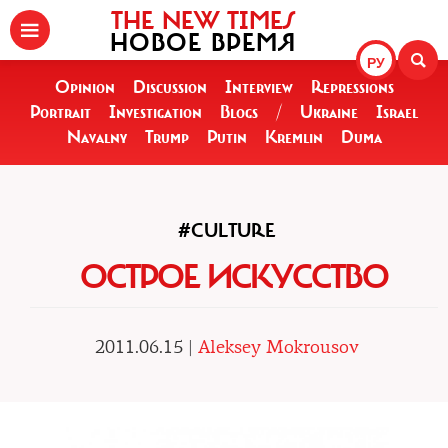
THE NEW TIMES
НОВОЕ ВРЕМЯ
РУ
Opinion
Discussion
Interview
Repressions
Portrait
Investigation
Blogs
/
Ukraine
Israel
Navalny
Trump
Putin
Kremlin
Duma
#CULTURE
ОСТРОЕ ИСКУССТВО
2011.06.15 |
Aleksey Mokrousov