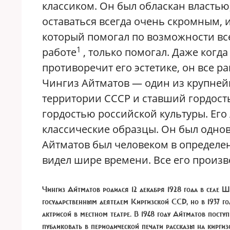
классиком. Он был обласкан властью
оставаться всегда очень скромным,
который помогал по возможности вс
1
работе
, только помогал. Даже когда
противоречит его эстетике, он все р
Чингиз Айтматов — один из крупней
территории СССР и ставший гордост
гордостью российской культуры. Его 
классические образцы. Он был однов
Айтматов был человеком в определе
видел шире времени. Все его произ
Чингиз Айтматов
родился 12 декабря 1928 года в селе
государственным деятелем Киргизской ССР, но в 1937 год
актрисой в местном театре. В 1948 году Айтматов поступ
публиковать в периодической печати рассказы на кирги