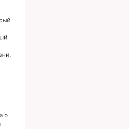
орый
ный
зни,
а о
я