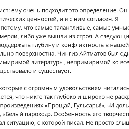
ст: ему очень подходит это определение. Он
тических ценностей, и я с ним согласен. Я
и потому, что самые талантливые, самые умны
мерли, либо уже вышли из строя. А следующ
поддержать глубину и конфликтность в нашей
ольно поверхностна. Чингиз Айтматов был о
римиримой литературы, непримиримой ко вс
ществовало и существует.
 которые с огромным удовольствием читались
жется, что никто так глубоко и широко не рас
 произведениях «Прощай, Гульсары!», «И дол
, «Белый пароход». Особенность его творчест
нал ситуацию, о которой писал. Не просто слы