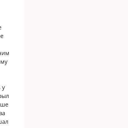
е
ие
дним
ему
 у
крыл
ьше
ва
шал