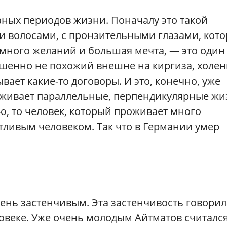
зных периодов жизни. Поначалу это такой
 волосами, с пронзительными глазами, кот
о много желаний и большая мечта, — это один
ершенно не похожий внешне на киргиза, холе
ает какие-то договоры. И это, конечно, уже
роживает параллельные, перпендикулярные жи
ю, то человек, который проживает много
тливым человеком. Так что в Германии умер
ень застенчивым. Эта застенчивость говорил
ловеке. Уже очень молодым Айтматов считалс