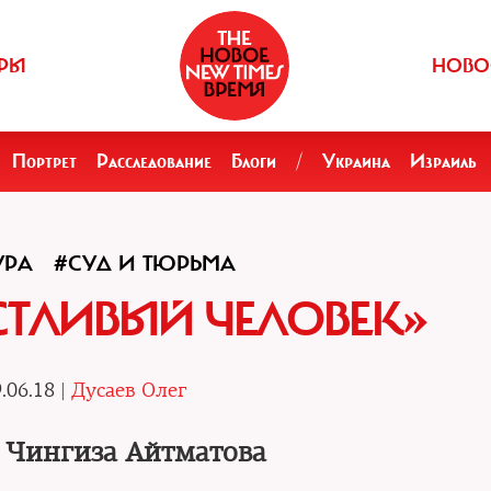
РЫ
НОВО
Портрет
Расследование
Блоги
/
Украина
Израиль
УРА
#СУД И ТЮРЬМА
СТЛИВЫЙ ЧЕЛОВЕК»
.06.18 |
Дусаев Олег
 Чингиза Айтматова