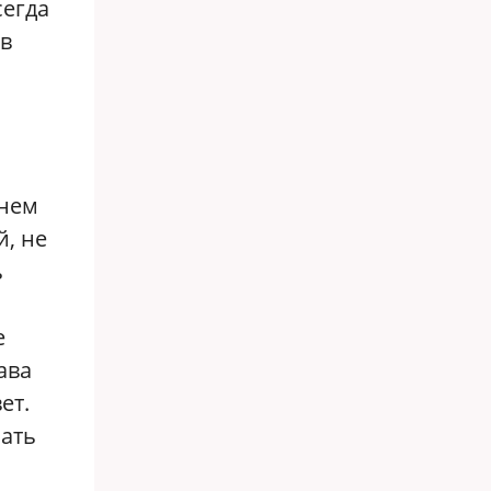
сегда
 в
 нем
й, не
ь
е
ава
ет.
сать