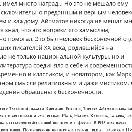
, имел много наград… Но это не мешало ему
 исключительно преданным и верным человек
ем и каждому. Айтматов никогда не мешал мн
 я знал, что это вопреки его замыслам,
ано помогал. Это был человек бесконечной от
ших писателей XX века, родившийся на
ью не только национальной культуры, но и
литература соединяла в себе и современность
ременно и классиком, и новатором, как Марк
нном смысле религиозным и даже мистиком.
ведения обращены к бесконечности.
 Шекер Таласской области Киргизии. Его отец Торекул Айтматов был 
у его арестовали и расстреляли. Мать, Нагима Хазиевна, татарка, бы
ил в сельскохозяйственный институт в г. Фрунзе. В 1952 году начал
зском языке. По окончании института в течение трех лет работал в 