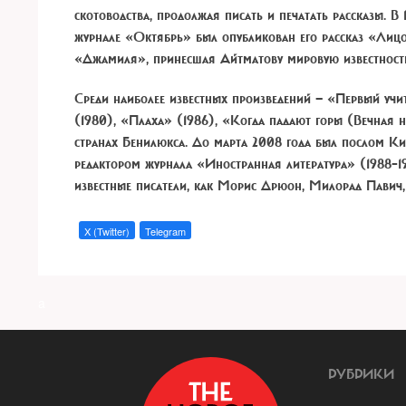
скотоводства, продолжая писать и печатать рассказы. В 
журнале «Октябрь» был опубликован его рассказ «Лицом
«Джамиля», принесшая Айтматову мировую известност
Среди наиболее известных произведений
— «Первый учит
(1980), «Плаха» (1986), «Когда падают горы (Вечная н
странах Бенилюкса. До марта 2008 года был послом Ки
редактором журнала «Иностранная литература» (1988–19
известные писатели, как Морис Дрюон, Милорад Павич,
X (Twitter)
Telegram
a
РУБРИКИ