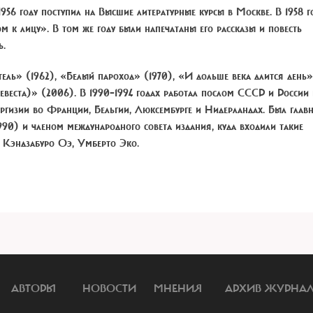
1956 году поступил на Высшие литературные курсы в Москве. В 1958 г
 к лицу». В том же году были напечатаны его рассказы и повесть
ь.
ель» (1962), «Белый пароход» (1970), «И дольше века длится день»
евеста)» (2006). В 1990–1994 годах работал послом СССР и России 
ргизии во Франции, Бельгии, Люксембурге и Нидерландах. Был глав
90) и членом международного совета издания, куда входили такие
 Кэндзабуро Оэ, Умберто Эко.
АВТОРЫ
НОВОСТИ
МНЕНИЯ
АРХИВ ЖУРНА