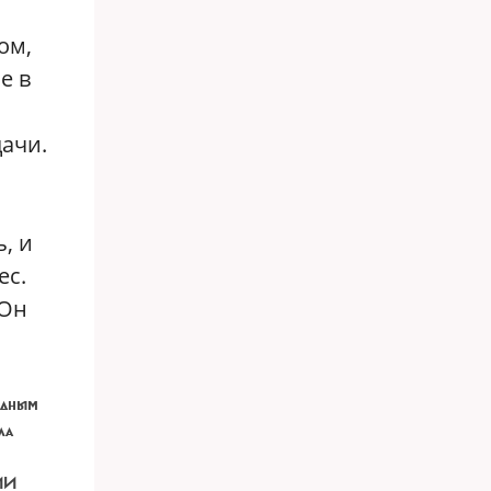
ом,
е в
дачи.
, и
ес.
 Он
видным
ла
НИИ