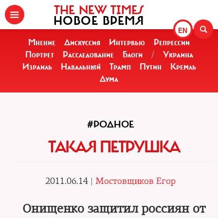
THE NEW TIMES
НОВОЕ ВРЕМЯ
EN
Мнение
Дискуссия
Интервью
Репрессии
Портрет
Расследование
Блоги
/
Украина
Израиль
Навальный
Трамп
Путин
Кремль
Дума
#РОДНОЕ
ТАКАЯ ПЕТРУШКА
2011.06.14 |
Мостовщиков Егор
Онищенко защитил россиян от