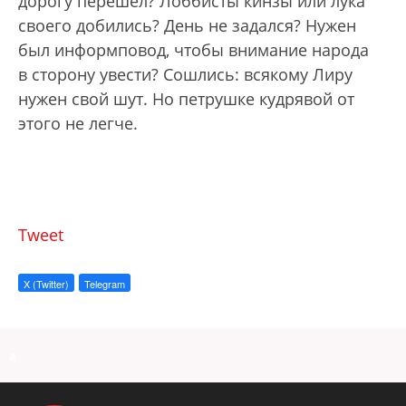
дорогу перешел? Лоббисты кинзы или лука
своего добились? День не задался? Нужен
был информповод, чтобы внимание народа
в сторону увести? Сошлись: всякому Лиру
нужен свой шут. Но петрушке кудрявой от
этого не легче.
Tweet
X (Twitter)
Telegram
a