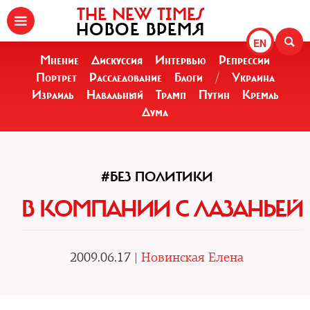
THE NEW TIMES
НОВОЕ ВРЕМЯ
EN
Мнение
Дискуссия
Интервью
Репрессии
Портрет
Расследование
Блоги
/
Украина
Израиль
Навальный
Трамп
Путин
Кремль
Дума
#БЕЗ ПОЛИТИКИ
В КОМПАНИИ С ЛАЗАНЬЕЙ
2009.06.17 |
Новинская Елена