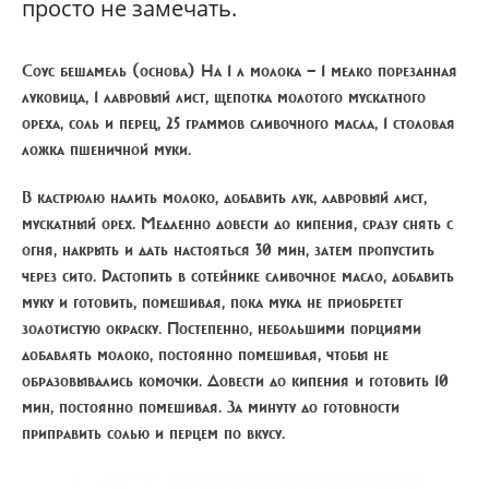
просто не замечать.
Соус бешамель
(основа) На 1 л молока — 1 мелко порезанная
луковица, 1 лавровый лист, щепотка молотого мускатного
ореха, соль и перец, 25 граммов сливочного масла, 1 столовая
ложка пшеничной муки.
В кастрюлю налить молоко, добавить лук, лавровый лист,
мускатный орех. Медленно довести до кипения, сразу снять с
огня, накрыть и дать настояться 30 мин, затем пропустить
через сито. Растопить в сотейнике сливочное масло, добавить
муку и готовить, помешивая, пока мука не приобретет
золотистую окраску. Постепенно, небольшими порциями
добавлять молоко, постоянно помешивая, чтобы не
образовывались комочки. Довести до кипения и готовить 10
мин, постоянно помешивая. За минуту до готовности
приправить солью и перцем по вкусу.