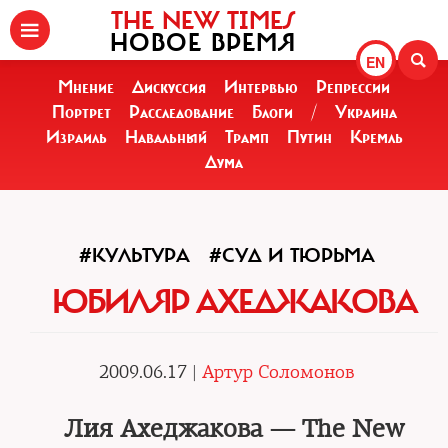
THE NEW TIMES
НОВОЕ ВРЕМЯ
EN
Мнение
Дискуссия
Интервью
Репрессии
Портрет
Расследование
Блоги
/
Украина
Израиль
Навальный
Трамп
Путин
Кремль
Дума
#КУЛЬТУРА
#СУД И ТЮРЬМА
ЮБИЛЯР АХЕДЖАКОВА
2009.06.17 |
Артур Соломонов
Лия Ахеджакова — The New