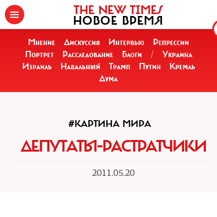
THE NEW TIMES
НОВОЕ ВРЕМЯ
Мнение
Дискуссия
Интервью
Репрессии
Портрет
Расследование
Блоги
/
Украина
Израиль
Навальный
Трамп
Путин
Кремль
Дума
#КАРТИНА МИРА
ДЕПУТАТЫ-РАСТРАТЧИКИ
2011.05.20