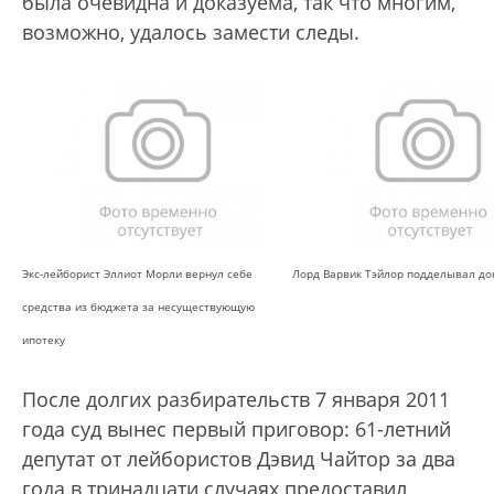
была очевидна и доказуема, так что многим,
возможно, удалось замести следы.
Экс-лейборист Эллиот Морли вернул себе
Лорд Варвик Тэйлор подделывал до
средства из бюджета за несуществующую
ипотеку
После долгих разбирательств 7 января 2011
года суд вынес первый приговор: 61-летний
депутат от лейбористов Дэвид Чайтор за два
года в тринадцати случаях предоставил