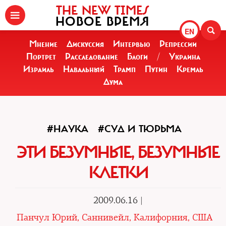
THE NEW TIMES
НОВОЕ ВРЕМЯ
EN
Мнение
Дискуссия
Интервью
Репрессии
Портрет
Расследование
Блоги
/
Украина
Израиль
Навальный
Трамп
Путин
Кремль
Дума
#НАУКА
#СУД И ТЮРЬМА
ЭТИ БЕЗУМНЫЕ, БЕЗУМНЫЕ
КЛЕТКИ
2009.06.16 |
Панчул Юрий, Саннивейл, Калифорния, США