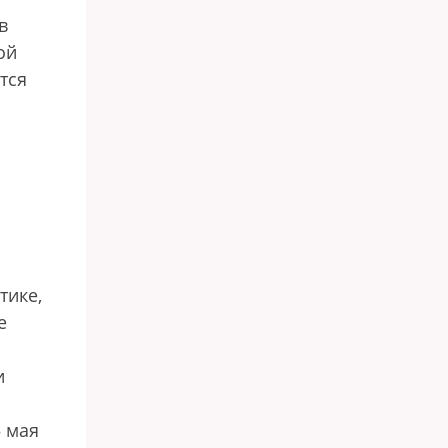
в
ой
тся
тике,
е
и
5 мая