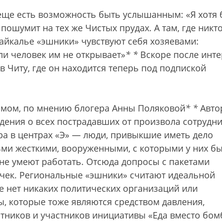
еще есть возможность быть услышанным: «Я хотя 
 пошумит на тех же Чистых прудах. А там, где никт
айкалье «эшники» чувствуют себя хозяевами:
ли человек им не открывает»
*
*
Вскоре после инт
в Читу, где он находится теперь под подпиской
змом, по мнению блогера Анны Поляковой
*
*
Авто
ведения о всех пострадавших от произвола сотрудн
ера в центрах «Э» — люди, привыкшие иметь дело
ьми жесткими, вооруженными, с которыми у них б
не умеют работать. Отсюда допросы с пакетами
почек. Региональные «эшники» считают идеальной
е нет никаких политических организаций или
, которые тоже являются средством давления,
тников и участников инициативы «Еда вместо бом