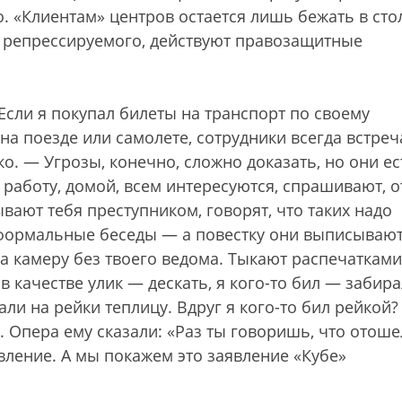
. «Клиентам» центров остается лишь бежать в сто
а репрессируемого, действуют правозащитные
сли я покупал билеты на транспорт по своему
, на поезде или самолете, сотрудники всегда встре
о. — Угрозы, конечно, сложно доказать, но они ес
, работу, домой, всем интересуются, спрашивают, о
ывают тебя преступником, говорят, что таких надо
неформальные беседы — а повестку они выписываю
на камеру без твоего ведома. Тыкают распечатками
в качестве улик — дескать, я кого-то бил — забир
и на рейки теплицу. Вдруг я кого-то бил рейкой? 
. Опера ему сказали: «Раз ты говоришь, что отоше
явление. А мы покажем это заявление «Кубе»