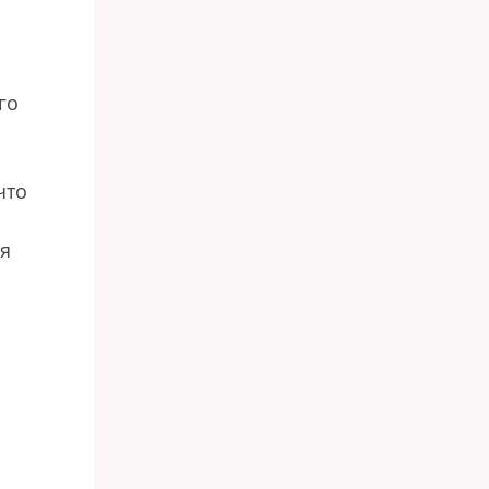
го
что
ия