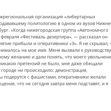
региональная организация «либертарных
одававшему политологию в одном из вузов Нижне
бург. «Когда нижегородская группа «Автономного
 февраля «Фестиваль дезертира», — рассказал он
ятие прибыли и оперативники «Э». Я не скрывал, 
нималось на мое имя. Меня вызвали к руководству
ному желанию и дали понять, что моего увольнен
 никаких претензий не было, мне даже обещали
в городе ни происходило: демонстрация,
ы подерутся с фашистами, оперативники желали
ение, что не сегодня завтра меня подставят, и я