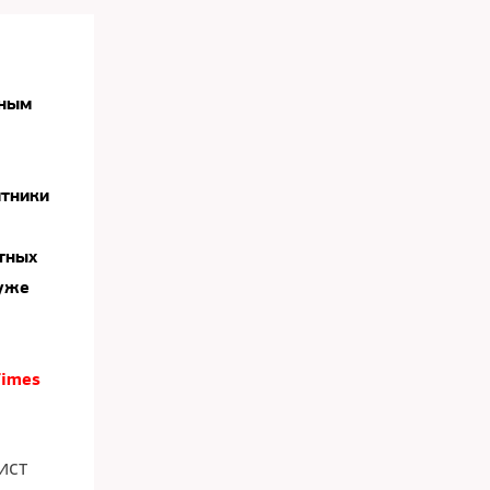
ным
итники
стных
 уже
Times
ист