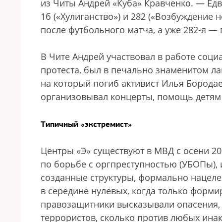
из Читы Андрей «Куба» Кравченко. — Едв
1б («Хулиганство») и 282 («Возбуждение н
после футбольного матча, а уже 282-я — 
В Чите Андрей участвовал в работе соц
протеста, был в печально знаменитом ла
на который погиб активист Илья Борода
организовывал концерты, помощь детям в
Типичный «экстремист»
Центры «Э» существуют в МВД с осени 2
по борьбе с оргпреступностью (УБОПы), 
созданные структуры, формально нацеле
в середине нулевых, когда только форми
правозащитники высказывали опасения, 
террористов, сколько против любых ина