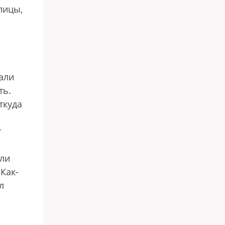
лицы,
чали
ть.
ткуда
т
али
Как-
л