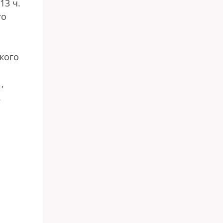
13 ч.
то
кого
.
,
.