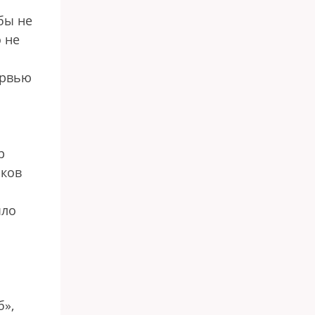
бы не
о не
ервью
р
иков
ыло
б»,