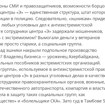
ороны СМИ и правозащитников, возможности борцо
центры «Э» — единственная структура, штат котор
иции в полицию. Следовательно, «эшникам» приде
любых уголовных дел к антиэкстремистской
рге сотрудники центра «Э» задержали мошенников,
ь с экстремизмом? Вымогали деньги у ветеранов
не просто старики, а социальная группа.
зад эшники накрыли подпольное производство
м? Владелец бизнеса — уроженец Азербайджана,
альных пособников экстремистских организаций.
руппа», используемое в антиэкстремистской прак
 центров «Э» в разных уголовных делах в качеств
отрудники правоохранительных органов, военные,
течественного автотранспорта, компартия и власт
ла в защиту таких социальных групп, как
ество» и «болельщики СКА». Зато суд в Тамбове 