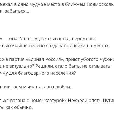
отъехал в одно чудное место в ближнем Подмосковь
ли, забыться…
 — опа! У нас тут, оказывается, перемены!
высочайше велено создавать ячейки на местах!
ак же партия «Единая Россия», приют убогого чухон
 не актуально? Решили, стало быть, не отмывать
у-му для благодарного населения?
же начинаем мычать слова любви…
олькс-вагона с номенклатурой? Неужели опять Пути
ть, как обычно.