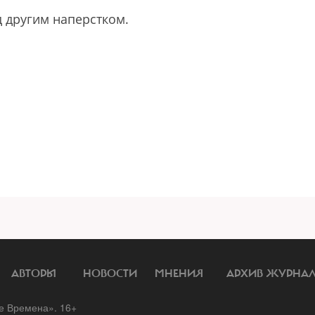
д другим наперстком.
АВТОРЫ
НОВОСТИ
МНЕНИЯ
АРХИВ ЖУРНА
 Времена». 16+