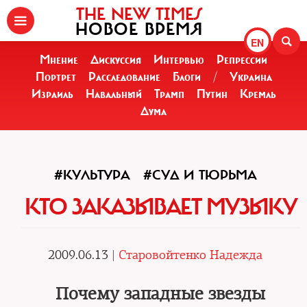
THE NEW TIMES
НОВОЕ ВРЕМЯ
EN
Мнение
Дискуссия
Интервью
Репрессии
Портрет
Расследование
Блоги
/
Украина
Израиль
Навальный
Трамп
Путин
Кремль
Дума
#КУЛЬТУРА
#СУД И ТЮРЬМА
КТО ЗАКАЗЫВАЕТ МУЗЫКУ
2009.06.13 |
Старовойтенко Надежда
Почему западные звезды