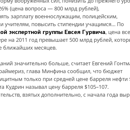
еформу вооруженных сил, понизить до прежнего ур
6% (цена вопроса — 800 млрд рублей),
днять зарплату военнослужащим, полицейским,
я и учителям, повысить стипендии учащимся… По
ой экспертной группы Евсея Гурвича
, цена вс
ре на 2011 год превышает 500 млрд рублей, кото
е ближайших месяцев.
ний значительно больше, считает Евгений Гонтм
праймериз, глава Минфина сообщил, что бюджет
ицитным только при средней цене барреля нефти 
а Кудрин называл цену барреля $105–107.
ельств, взятых дополнительно, с начала года выр