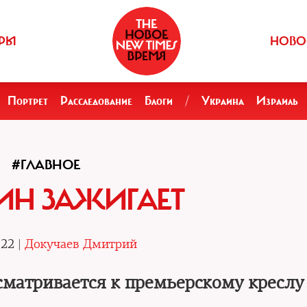
РЫ
НОВО
Портрет
Расследование
Блоги
/
Украина
Израиль
#ГЛАВНОЕ
ИН ЗАЖИГАЕТ
.22 |
Докучаев Дмитрий
матривается к премьерскому креслу