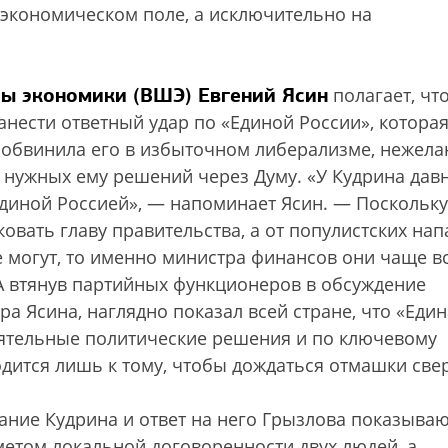
 экономическом поле, а исключительно на
ы экономики (ВШЭ) Евгений Ясин
полагает, чт
нести ответный удар по «Единой России», которая
е обвинила его в избыточном либерализме, нежела
 нужных ему решений через Думу. «У Кудрина дав
иной Россией», — напоминает Ясин. — Поскольку
овать главу правительства, а от популистских нап
 могут, то именно министра финансов они чаще в
 А втянув партийных функционеров в обсуждение
а Ясина, наглядно показал всей стране, что «Еди
оятельные политические решения и по ключевому
одится лишь к тому, чтобы дождаться отмашки свер
ание Кудрина и ответ на него Грызлова показываю
метом локальной договоренности двух людей, а