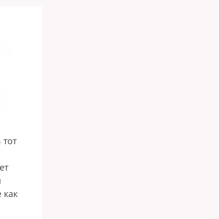
 тот
ет
л
 как