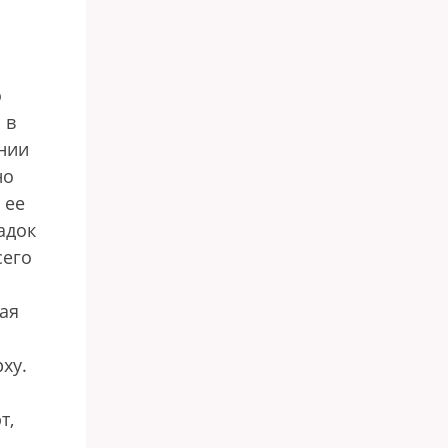
о
 в
нии
но
 ее
адок
сего
ная
ху.
т,