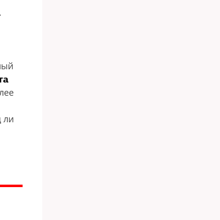
.
ный
та
олее
 ли