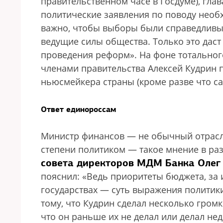
правительственном часе в Госдуме), гла
политические заявления по поводу нео
важно, чтобы выборы были справедливым
ведущие силы общества. Только это даст
проведения реформ». На фоне тотальног
членами правительства Алексей Кудрин п
ньюсмейкера страны (кроме разве что са
Ответ единороссам
Министр финансов — не обычный отрасле
степени политиком — такое мнение в ра
совета директоров МДМ Банка Олег
пояснил: «Ведь приоритеты бюджета, за 
государствах — суть выражения политик
тому, что Кудрин сделал несколько громк
что он раньше их не делал или делал н