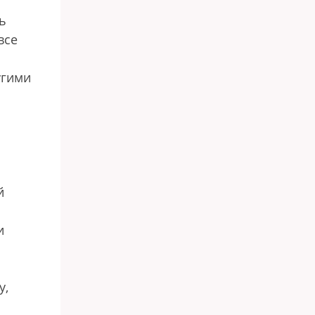
ь
все
угими
й
и
у,