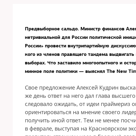
Предвыборное сальдо. Министр финансов Алек
нетривиальной для России политической иниц
России» провести внутрипартийную дискуссию
кого из членов правящего тандема выдвигать
выборах. Что заставило многоопытного и осто
минное поле политики — выяснял The New Ti
Свое предложение Алексей Кудрин высказ
же день ответ на него дал глава высшего
следовало ожидать, от идеи праймериз он
ориентироваться на мнение своего лиде
получить иной ответ. Тем не менее посч
в феврале, выступая на Красноярском эк