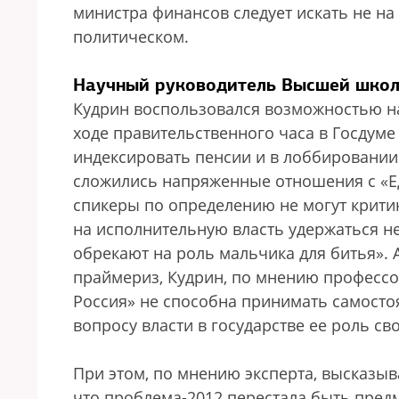
министра финансов следует искать не на
политическом.
Научный руководитель Высшей школ
Кудрин воспользовался возможностью на
ходе правительственного часа в Госдум
индексировать пенсии и в лоббировании
сложились напряженные отношения с «Ед
спикеры по определению не могут критик
на исполнительную власть удержаться не
обрекают на роль мальчика для битья».
праймериз, Кудрин, по мнению профессор
Россия» не способна принимать самост
вопросу власти в государстве ее роль св
При этом, по мнению эксперта, высказыв
что проблема-2012 перестала быть пред