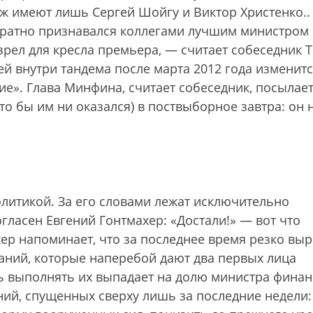
ж имеют лишь Сергей Шойгу и Виктор Христенко.
.
кратно признавался коллегами лучшим министром
зрел для кресла премьера, — считает собеседник 
й внутри тандема после марта 2012 года изменитс
е». Глава Минфина, считает собеседник, посылае
то бы им ни оказался) в поствыборное завтра: он 
олитикой. За его словами лежат исключительно
гласен Евгений Гонтмахер: «Достали!» — вот что
хер напоминает, что за последнее время резко вы
ий, которые наперебой дают два первых лица
ть выполнять их выпадает на долю министра финан
ий, спущенных сверху лишь за последние недели: