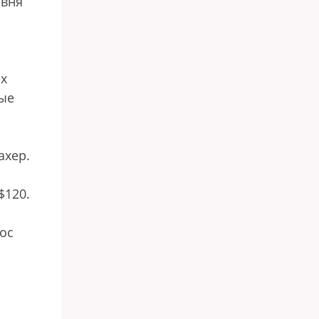
овня
ех
рые
ахер.
$120.
ос