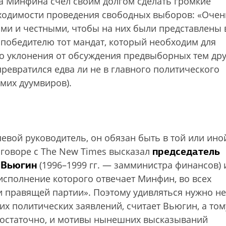
ва Минфина счел своим долгом сделать громкие
бходимости проведения свободных выборов: «Очен
и и честными, чтобы на них были представлены 
 победителю тот мандат, который необходим для
о уклонения от обсуждения предвыборных тем др
ревратился едва ли не в главного политического
мих дуумвиров).
вой руководитель, он обязан быть в той или ино
председатель
зговоре с The New Times высказал
 Вьюгин
(1996–1999 гг. — замминистра финансов) 
исполнение которого отвечает Минфин, во всех
и правящей партии». Поэтому удивляться нужно не
их политических заявлений, считает Вьюгин, а том
едостаточно, и мотивы нынешних высказываний