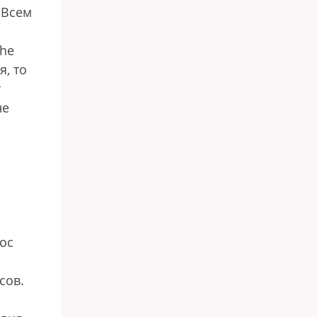
 Всем
The
я, то
т
не
рос
сов.