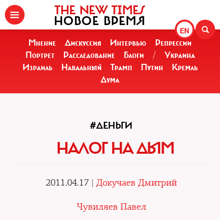
THE NEW TIMES
НОВОЕ ВРЕМЯ
EN
Мнение
Дискуссия
Интервью
Репрессии
Портрет
Расследование
Блоги
/
Украина
Израиль
Навальный
Трамп
Путин
Кремль
Дума
#ДЕНЬГИ
НАЛОГ НА ДЫМ
2011.04.17 |
Докучаев Дмитрий
Чувиляев Павел