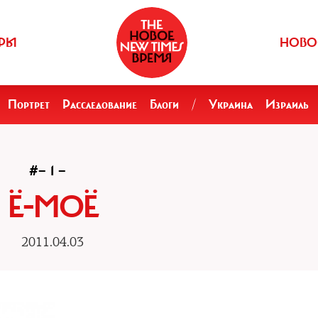
РЫ
НОВО
Портрет
Расследование
Блоги
/
Украина
Израиль
#— 1 —
Ё-МОЁ
2011.04.03