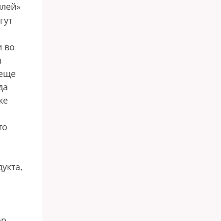
илей»
гут
и во
я
 еще
да
же
то
укта,
ор