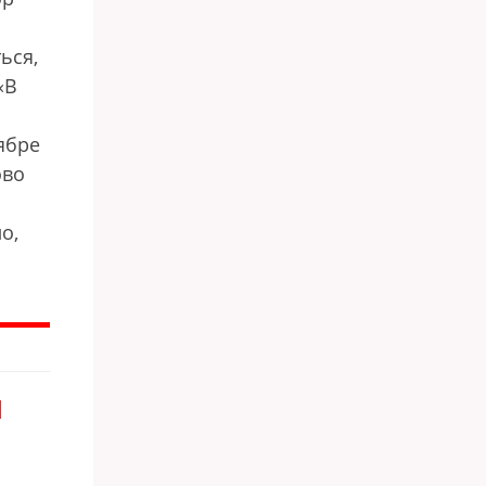
ься,
«В
ябре
ово
о,
Я