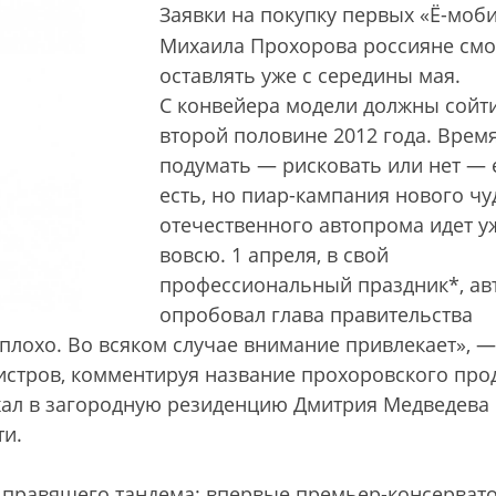
Заявки на покупку первых «Ё-моб
Михаила Прохорова россияне смо
оставлять уже с середины мая.
С конвейера модели должны сойт
второй половине 2012 года. Врем
подумать — рисковать или нет —
есть, но пиар-кампания нового чу
отечественного автопрома идет у
вовсю. 1 апреля, в свой
профессиональный праздник*, ав
опробовал глава правительства
плохо. Во всяком случае внимание привлекает», —
истров, комментируя название прохоровского прод
ехал в загородную резиденцию Дмитрия Медведева
ти.
и правящего тандема: впервые премьер-консерват