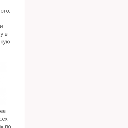
ого,
 и
у в
мкую
 ее
сех
д» по