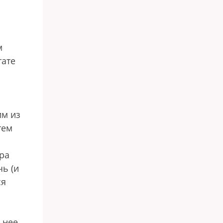
м
тате
им из
тем
ра
чь (и
ся
 нее