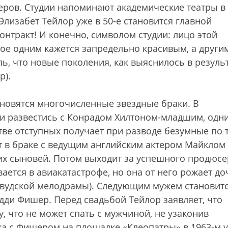
еров. Студии напоминают академические театры в
Элизабет Тейлор уже в 50-е становится главной
онтракт! И конечно, символом студии: лицо этой
рое одним кажется запредельно красивым, а други
ль, что новые поколения, как выяснилось в резуль
р).
тановятся многочисленные звездные браки. В
 и развестись с Конрадом Хилтоном-младшим, одн
стве отступных получает при разводе безумные по 
т в браке с ведущим английским актером Майклом
их сыновей. Потом выходит за успешного продюсе
вается в авиакатастрофе, но она от него рожает до
ливудской мелодрамы). Следующим мужем становит
дди Фишер. Перед свадьбой Тейлор заявляет, что
, что не может спать с мужчиной, не узаконив
а с Фишером на площадке «Клеопатры» в 1963-м у