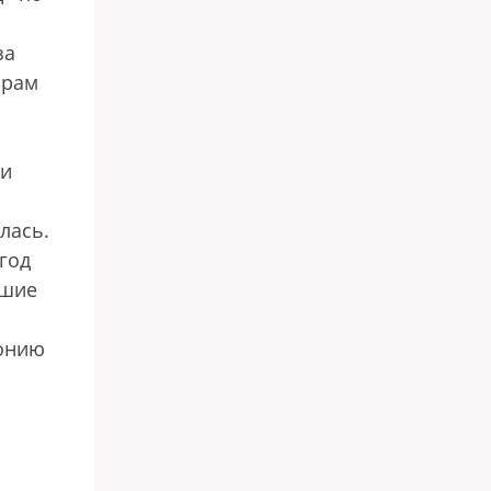
за
шрам
ни
лась.
год
ьшие
монию