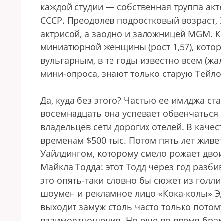
каждой студии — собственная труппа акт
СССР. Преодолев подростковый возраст, 
актрисой, а заодно и заложницей MGM. К
миниатюрной женщины (рост 1,57), кото
вульгарным, в те годы известно всем (жа
мини-опроса, знают только старую Тейло
Да, куда без этого? Частью ее имиджа с
восемнадцать она успевает обвенчаться
владельцев сети дорогих отелей. В каче
временам $500 тыс. Потом пять лет живе
Уайлдингом, которому смело рожает дво
Майкла Тодда: этот Тодд через год разби
это опять-таки словно бы сюжет из гол
шоумен и рекламное лицо «Кока-колы» Э
выходит замуж столь часто только потому
взаимоотношения. Но еще во время брак