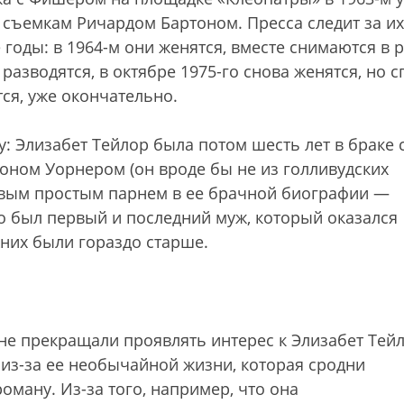
 съемкам Ричардом Бартоном. Пресса следит за их
оды: в 1964-м они женятся, вместе снимаются в 
разводятся, в октябре 1975-го снова женятся, но с
ся, уже окончательно.
 Элизабет Тейлор была потом шесть лет в браке 
оном Уорнером (он вроде бы не из голливудских
первым простым парнем в ее брачной биографии —
о был первый и последний муж, который оказался
них были гораздо старше.
не прекращали проявлять интерес к Элизабет Тейл
 из-за ее необычайной жизни, которая сродни
ману. Из-за того, например, что она