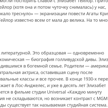
 могли поспорить славой с Элизабет Тейлор. Прит
ейлор (хотя она и потом чуточку снималась) у нас,
ркало треснуло» — экранизации повести Агаты Кри
Тейлор известно всем от мала до велика. На то мно
 литературной. Это образцовая — одновременно
икомическая — биография голливудской дивы. Эли
одившимся в богемной семье. Родители — америк
атральная актриса, оставившая сцену после
евальные классы и все прочее. В конце 1930-х пер
ает в Лос-Анджелес, и уже в десять лет Элизабет
тся в фильме студии Universal «Каждую минуту
ния не складываются, но возникает контракт с MG
оды существует так называемая студийная система.