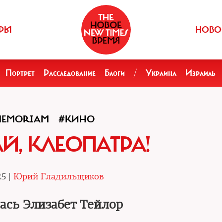
РЫ
НОВО
Портрет
Расследование
Блоги
/
Украина
Израиль
MEMORIAM
#КИНО
, КЛЕОПАТРА!
25 |
Юрий Гладильщиков
ась Элизабет Тейлор