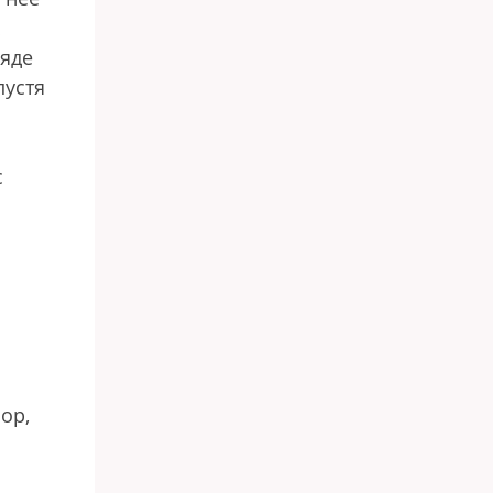
ряде
пустя
с
ор,