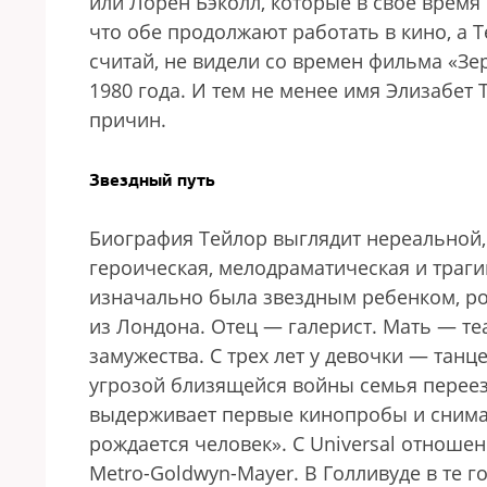
или Лорен Бэколл, которые в свое время
что обе продолжают работать в кино, а Т
считай, не видели со времен фильма «Зе
1980 года. И тем не менее имя Элизабет 
причин.
Звездный путь
Биография Тейлор выглядит нереальной,
героическая, мелодраматическая и траг
изначально была звездным ребенком, р
из Лондона. Отец — галерист. Мать — те
замужества. С трех лет у девочки — танц
угрозой близящейся войны семья переезж
выдерживает первые кинопробы и снимае
рождается человек». С Universal отноше
Metro-Goldwyn-Mayer. В Голливуде в те г