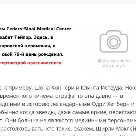
м Cedars-Sinai Medical Center
забет Тейлор. Здесь, в
каровской церемонии, в
 свой 79-й день рождения.
перзвездой классического
, к примеру, Шона Коннери и Клинта Иствуда. Но 
овременного кинематографа, то она давно — в
шедшими в историю легендарными Одри Хепберн и
бычно когда звезды, даже самые яркие, перестаю
ают. Они больше не являются медийными персонами
растолковывать, кто такие, скажем, Ширли Макле