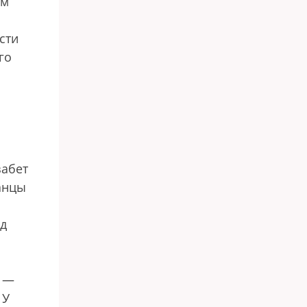
ом
сти
го
забет
анцы
ед
M —
 У