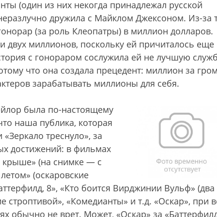
ты (один из них некогда принадлежал русской
х неразлучно дружила с Майклом Джексоном. Из-за т
гонорар (за роль Клеопатры) в миллион долларов.
чти двух миллионов, поскольку ей причиталось еще
стория с гонораром сослужила ей не лучшую служб
отому что она создала прецедент: миллион за гро
актеров зарабатывать миллионы для себя.
Тейлор была по-настоящему
что наша публика, которая
и «Зеркало треснуло», за
ых достижений: в фильмах
 крыше» (на снимке — с
летом» (оскаровские
ттерфилд, 8», «Кто боится Вирджинии Вульф» (два
е строптивой», «Комедианты» и т.д. «Оскар», при в
ях обычно не врет. Может, «Оскар» за «Баттерфил