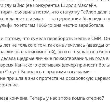
ти случайно (ее конкурентка Ширли Маклейн,
ира», съязвила потом, что статуэтку Тейлор дали 
 на недавних съемках — на церемонии был виден 
ульф» по итогам 1966-го она честно заработала.
 и потому, что сумела перебороть желтые СМИ. О
лет не только о том, как она лечилась (дважды от
различных зависимостей), но и о том, как она боро
 делала щедрые личные пожертвования, из года в 
 время Каннского фестиваля (вечер приносит бол
он Стоун). Боролась с правыми взглядами —
е, не пришла в знак протеста на оскаровскую цере
оржение.
везд кончена. Теперь у нас эпоха компьютерной