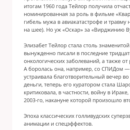
итогам 1960 года Тейлор получила отчас
номинированная за роль в фильме «Кварт
гибель мужа в авиакатастрофе и травму
на шее). Но уж «Оскар» за «Вирджинию В
Элизабет Тейлор стала столь знаменитой
вынужденно писали в последние тридцать 
онкологических заболеваний, а также от 
А боролась она, например, со СПИДом —
устраивала благотворительный вечер во
деньги, теперь его куратором стала Шар
критиковала, в частности, войну в Ирак
2003-го, накануне которой произошло вт
Эпоха классических голливудских суперз
анимации и спецэффектов.