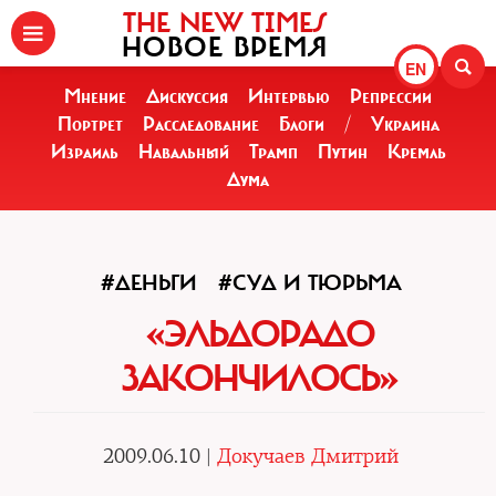
THE NEW TIMES
НОВОЕ ВРЕМЯ
EN
Мнение
Дискуссия
Интервью
Репрессии
Портрет
Расследование
Блоги
/
Украина
Израиль
Навальный
Трамп
Путин
Кремль
Дума
#ДЕНЬГИ
#СУД И ТЮРЬМА
«ЭЛЬДОРАДО
ЗАКОНЧИЛОСЬ»
2009.06.10 |
Докучаев Дмитрий