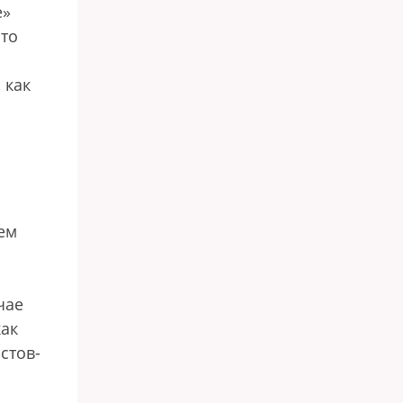
е»
что
 как
ем
чае
как
стов-