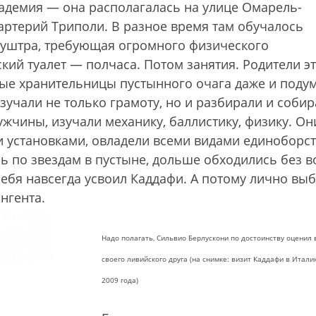
кадемия — она располагалась на улице Омарель-
артерий Триполи. В разное время там обучалось
 муштра, требующая огромного физического
кий туалет — полчаса. Потом занятия. Родители э
ные хранительницы пустынного очага даже и поду
изучали не только грамоту, но и разбирали и соби
жчины, изучали механику, баллистику, физику. Он
установками, овладели всеми видами единоборст
ь по звездам в пустыне, дольше обходились без в
 себя навсегда усвоил Каддафи. А потому лично вы
нгента.
Надо полагать, Сильвио Берлускони по достоинству оценил 
своего ливийского друга (на снимке: визит Каддафи в Итал
2009 года)