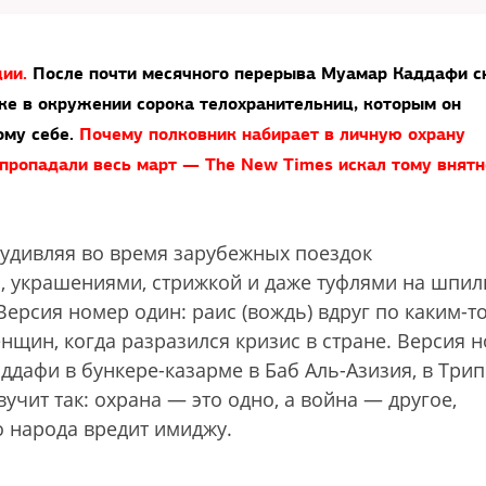
ции.
После почти месячного перерыва Муамар Каддафи с
ке в окружении сорока телохранительниц, которым он
ому себе.
Почему полковник набирает в личную охрану
 пропадали весь март — The New Times искал тому внятн
 удивляя во время зарубежных поездок
 украшениями, стрижкой и даже туфлями на шпил
ерсия номер один: раис (вождь) вдруг по каким-т
щин, когда разразился кризис в стране. Версия 
ддафи в бункере-казарме в Баб Аль-Азизия, в Трип
чит так: охрана — это одно, а война — другое,
 народа вредит имиджу.