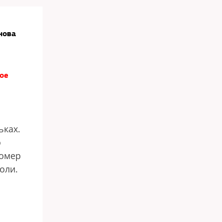
нова
ое
ьках.
о
номер
оли.