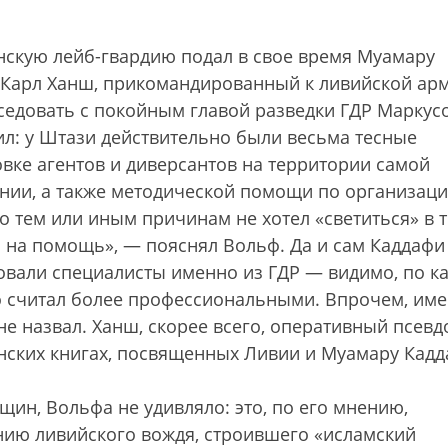
нскую лейб-гвардию подал в свое время Муамару
 Карл Ханш, прикомандированный к ливийской ар
еседовать с покойным главой разведки ГДР Маркус
ил: у Штази действительно были весьма тесные
вке агентов и диверсантов на территории самой
ании, а также методической помощи по организац
о тем или иным причинам не хотел «светиться» в 
и на помощь», — пояснял Вольф. Да и сам Каддафи
овали специалисты именно из ГДР — видимо, по к
о считал более профессиональными. Впрочем, им
не назвал. Ханш, скорее всего, оперативный псевд
анских книгах, посвященных Ливии и Муамару Кадд
щин, Вольфа не удивляло: это, по его мнению,
нию ливийского вождя, строившего «исламский