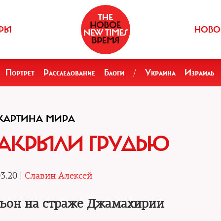
РЫ
НОВО
Портрет
Расследование
Блоги
/
Украина
Израиль
КАРТИНА МИРА
АКРЫЛИ ГРУДЬЮ
3.20 |
Славин Алексей
ьон на страже Джамахирии