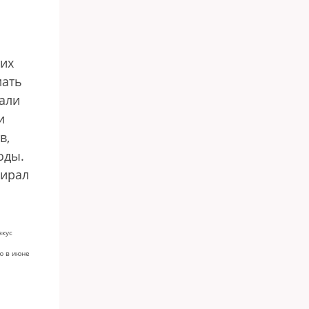
тих
мать
рали
и
в,
оды.
бирал
вкус
ию в июне