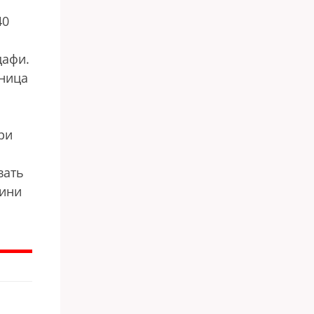
40
дафи.
ьница
ри
вать
хини