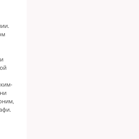
мии.
ом
ии
той
аким-
ени
оним,
афи.