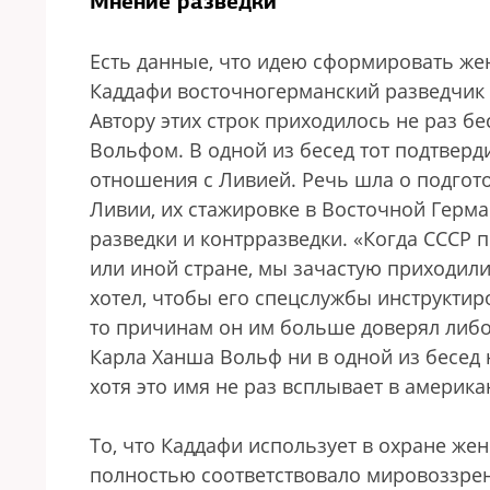
Мнение разведки
Есть данные, что идею сформировать же
Каддафи восточногерманский разведчик
Автору этих строк приходилось не раз б
Вольфом. В одной из бесед тот подтверд
отношения с Ливией. Речь шла о подгото
Ливии, их стажировке в Восточной Герм
разведки и контрразведки. «Когда СССР п
или иной стране, мы зачастую приходил
хотел, чтобы его спецслужбы инструктир
то причинам он им больше доверял либ
Карла Ханша Вольф ни в одной из бесед 
хотя это имя не раз всплывает в америк
То, что Каддафи использует в охране жен
полностью соответствовало мировоззре