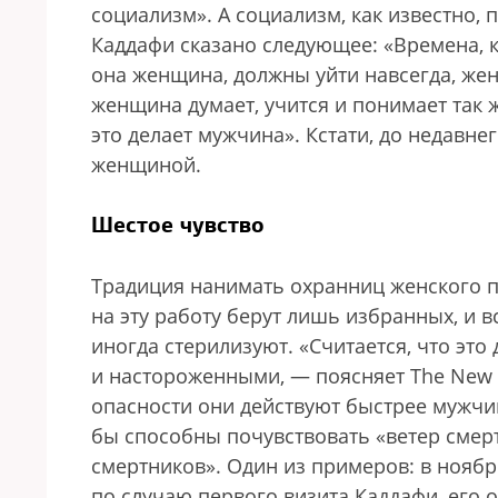
социализм». А социализм, как известно,
Каддафи сказано следующее: «Времена, 
она женщина, должны уйти навсегда, же
женщина думает, учится и понимает так 
это делает мужчина». Кстати, до недавн
женщиной.
Шестое чувство
Традиция нанимать охранниц женского п
на эту работу берут лишь избранных, и 
иногда стерилизуют. «Считается, что эт
и настороженными, — поясняет The New 
опасности они действуют быстрее мужчин.
бы способны почувствовать «ветер смер
смертников». Один из примеров: в ноябр
по случаю первого визита Каддафи, его 