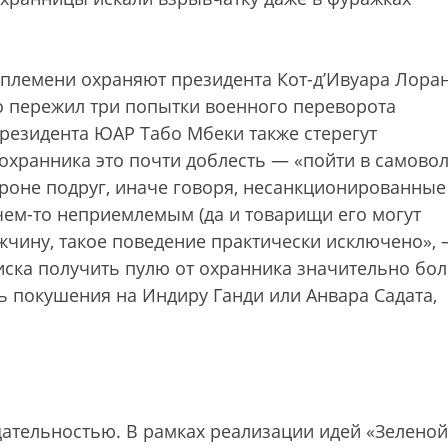
 племени охраняют президента Кот-д’Ивуара Лора
бо пережил три попытки военного переворота
резидента ЮАР Табо Мбеки также стерегут
хранника это почти доблесть — «пойти в самовол
ороне подруг, иначе говоря, несанкционированные
 чем-то неприемлемым (да и товарищи его могут
жчину, такое поведение практически исключено»,
иска получить пулю от охранника значительно бо
ь покушения на Индиру Ганди или Анвара Садата,
ательностью. В рамках реализации идей «Зеленой