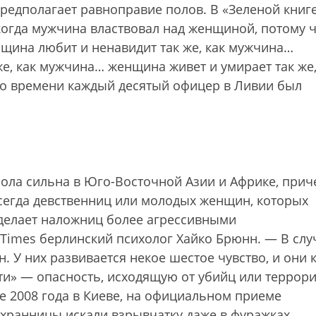
 предполагает равноправие полов. В «Зеленой книг
когда мужчина властвовал над женщиной, потому 
нщина любит и ненавидит так же, как мужчина…
же, как мужчина… женщина живет и умирает так же,
его времени каждый десятый офицер в Ливии был
ола сильна в Юго-Восточной Азии и Африке, прич
всегда девственниц или молодых женщин, которых
о делает наложниц более агрессивными
Times берлинский психолог Хайко Брюнн. — В слу
 У них развивается некое шестое чувство, и они 
ти» — опасность, исходящую от убийц или террори
е 2008 года в Киеве, на официальном приеме
охранницы искали взрывчатку даже в фуражках