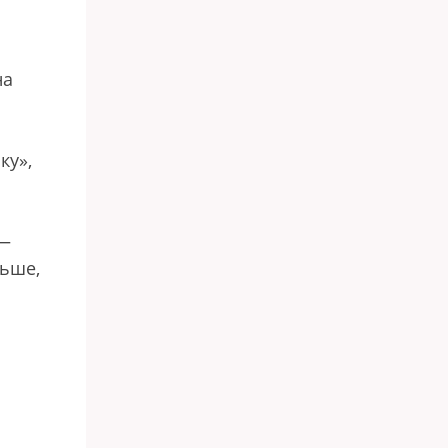
на
ку»,
 —
льше,