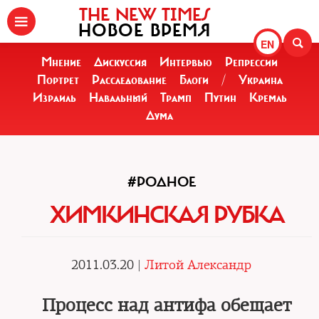
THE NEW TIMES
НОВОЕ ВРЕМЯ
EN
Мнение
Дискуссия
Интервью
Репрессии
Портрет
Расследование
Блоги
/
Украина
Израиль
Навальный
Трамп
Путин
Кремль
Дума
#РОДНОЕ
ХИМКИНСКАЯ РУБКА
2011.03.20 |
Литой Александр
Процесс над антифа обещает