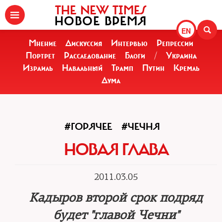
THE NEW TIMES
НОВОЕ ВРЕМЯ
EN
Мнение
Дискуссия
Интервью
Репрессии
Портрет
Расследование
Блоги
/
Украина
Израиль
Навальный
Трамп
Путин
Кремль
Дума
#ГОРЯЧЕЕ
#ЧЕЧНЯ
НОВАЯ ГЛАВА
2011.03.05
Кадыров второй срок подряд
будет "главой Чечни"