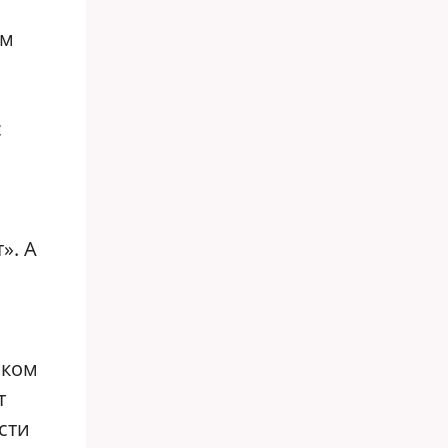
ом
с
». А
шком
т
сти