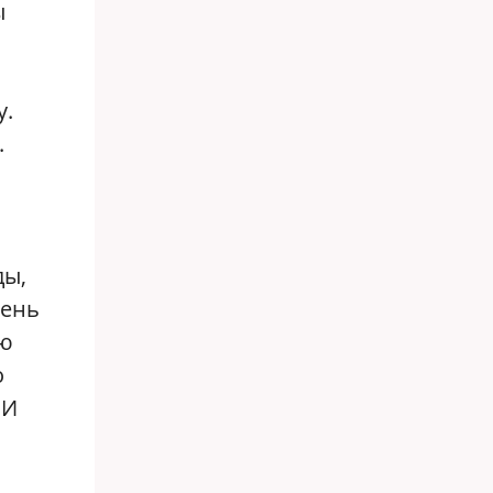
ы
у.
.
ды,
чень
ую
о
 И