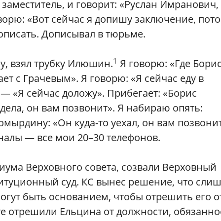
аместитель, и говорит: «Руслан Имранович,
ворю: «Вот сейчас я допишу заключение, пот
дописать. Дописывал в тюрьме.
1
у, взял трубку Илюшин.
Я говорю: «Где Бори
т с Грачевым». Я говорю: «Я сейчас еду в
 — «Я сейчас доложу». Прибегает: «Борис
дела, он вам позвонит». Я набираю опять:
мырдину: «Он куда-то уехал, он вам позвонит
налы — все мои 20–30 телефонов.
иума Верховного совета, созвали Верховный
титуционный суд. КС вынес решение, что сли
могут быть основанием, чтобы отрешить его о
те отрешили Ельцина от должности, обязанно