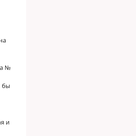
на
за №
н бы
я и