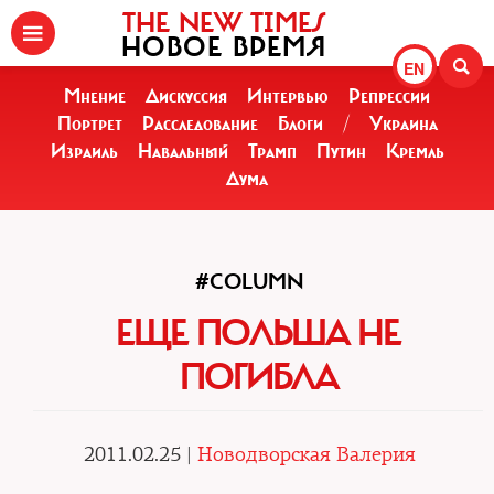
THE NEW TIMES
НОВОЕ ВРЕМЯ
EN
Мнение
Дискуссия
Интервью
Репрессии
Портрет
Расследование
Блоги
/
Украина
Израиль
Навальный
Трамп
Путин
Кремль
Дума
#COLUMN
ЕЩЕ ПОЛЬША НЕ
ПОГИБЛА
2011.02.25 |
Новодворская Валерия