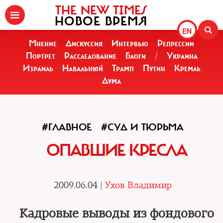
THE NEW TIMES
НОВОЕ ВРЕМЯ
EN
Мнение
Дискуссия
Интервью
Репрессии
Портрет
Расследование
Блоги
/
Украина
Израиль
Навальный
Трамп
Путин
Кремль
Дума
#ГЛАВНОЕ
#СУД И ТЮРЬМА
ОПАВШИЕ КРЕСЛА
2009.06.04 |
Ухов Владимир
Кадровые выводы из фондового