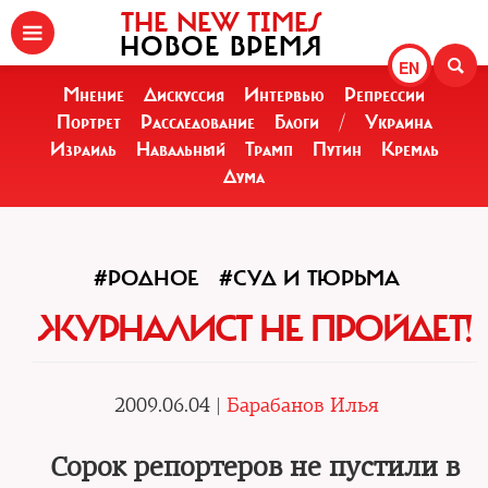
THE NEW TIMES
НОВОЕ ВРЕМЯ
EN
Мнение
Дискуссия
Интервью
Репрессии
Портрет
Расследование
Блоги
/
Украина
Израиль
Навальный
Трамп
Путин
Кремль
Дума
#РОДНОЕ
#СУД И ТЮРЬМА
ЖУРНАЛИСТ НЕ ПРОЙДЕТ!
2009.06.04 |
Барабанов Илья
Сорок репортеров не пустили в