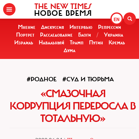
THE NEW TIMES
НОВОЕ ВРЕМЯ
EN
Мнение
Дискуссия
Интервью
Репрессии
Портрет
Расследование
Блоги
/
Украина
Израиль
Навальный
Трамп
Путин
Кремль
Дума
#РОДНОЕ
#СУД И ТЮРЬМА
«СМАЗОЧНАЯ
КОРРУПЦИЯ ПЕРЕРОСЛА В
ТОТАЛЬНУЮ»