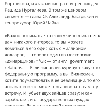
Бортникова, и «за» министра внутренних дел
Рашида Нургалиева. В том же ценовом
сегменте — глава СК Александр Бастрыкин и
генпрокурор Юрий Чайка.
«Важно понимать, что если у чиновника нет к
вам никакого интереса, то вы можете
ломиться в его офис хоть с миллионом
долларов, — говорит один из московских
«джиарщиков»
*
*
GR — от англ. government
relations
. — Если чиновник курирует какую-то
федеральную программу, а вы, бизнесмен,
хотите поучаствовать в ее реализации, то его
аппарат вполне может организовать вам эту
встречу. И убьет двух зайцев сразу: и сам
заработает, и о государственных нуждах
порадеет. Деньги же разойдутся между