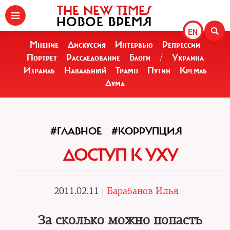
THE NEW TIMES
НОВОЕ ВРЕМЯ
EN
Мнение
Дискуссия
Интервью
Репрессии
Портрет
Расследование
Блоги
/
Украина
Израиль
Навальный
Трамп
Путин
Кремль
Дума
#ГЛАВНОЕ
#КОРРУПЦИЯ
ДОСТУП К УХУ
2011.02.11 |
Барабанов Илья
За сколько можно попасть