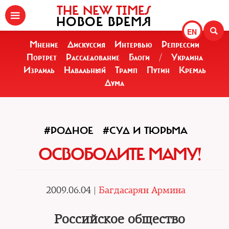
THE NEW TIMES
НОВОЕ ВРЕМЯ
EN
Мнение
Дискуссия
Интервью
Репрессии
Портрет
Расследование
Блоги
/
Украина
Израиль
Навальный
Трамп
Путин
Кремль
Дума
#РОДНОЕ
#СУД И ТЮРЬМА
ОСВОБОДИТЕ МАМУ!
2009.06.04 |
Багдасарян Армина
Российское общество