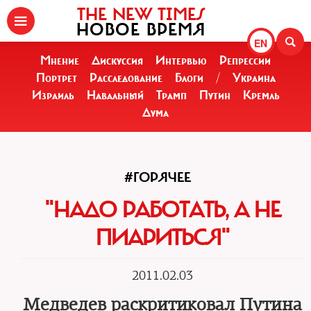
THE NEW TIMES
НОВОЕ ВРЕМЯ
EN
Мнение
Дискуссия
Интервью
Репрессии
Портрет
Расследование
Блоги
/
Украина
Израиль
Навальный
Трамп
Путин
Кремль
Дума
#ГОРЯЧЕЕ
"НАДО РАБОТАТЬ, А НЕ
ПИАРИТЬСЯ"
2011.02.03
Медведев раскритиковал Путина