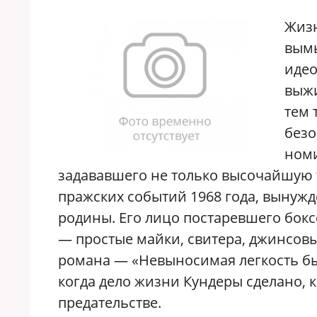
Жизн
вымы
идео
выжи
тем 
безо
номи
задававшего не только высочайшую 
пражских событий 1968 года, вынужд
родины. Его лицо постаревшего бокс
— простые майки, свитера, джинсовы
романа — «Невыносимая легкость быт
когда дело жизни Кундеры сделано, к
предательстве.