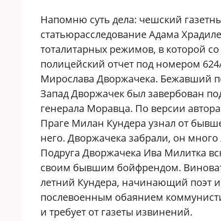
Напомню суть дела: чешский газетн
статьюрасследование Адама Храдиле
тоталитарных режимов, в которой со
полицейский отчет под номером 624/
Мирослава Дворжачека. Бежавший по
Запад Дворжачек был завербован п
генерала Моравца. По версии автора
Праге Милан Кундера узнал от бывш
него. Дворжачека забрали, он много 
Подруга Дворжачека Ива Милитка в
своим бывшим бойфрендом. Виновата, 
летний Кундера, начинающий поэт и
послевоенным обаянием коммунисти
и требует от газеты извинений.