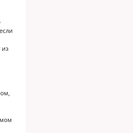
о
 если
 из
ом,
амом