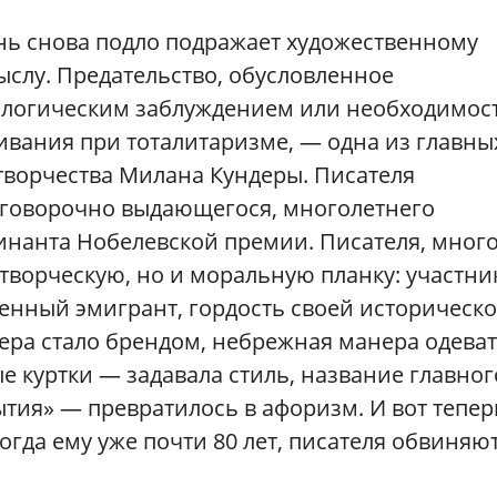
ь снова подло подражает художественному
слу. Предательство, обусловленное
логическим заблуждением или необходимос
вания при тоталитаризме, — одна из главны
творчества Милана Кундеры. Писателя
говорочно выдающегося, многолетнего
нанта Нобелевской премии. Писателя, много
творческую, но и моральную планку: участни
енный эмигрант, гордость своей историческ
ера стало брендом, небрежная манера одева
е куртки — задавала стиль, название главног
ия» — превратилось в афоризм. И вот тепер
огда ему уже почти 80 лет, писателя обвиняют