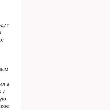
одит
а
же
нным
ил в
к и
ную
ское