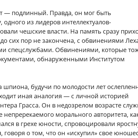
т — подлинный. Правда, он мог быть
у, одного из лидеров интеллектуалов-
овали чешские власти. На память сразу прих
 до сих пор не закончена, с обвинениями Лех
ими спецслужбами. Обвинениями, которые то
окументами, обнаруженными Институтом
а шпиона, будучи по молодости лет ослепле
иходит иная аналогия — с личной историей
тера Грасса. Он в недозрелом возрасте служ
же непререкаемого морального авторитета, ка
нался в грехе юности, спровоцировали ярост
 говоря о том, что он «искупил» свое юноше