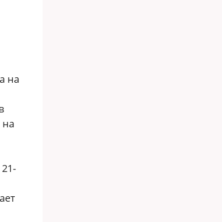
а на
в
 на
.
 21-
ает