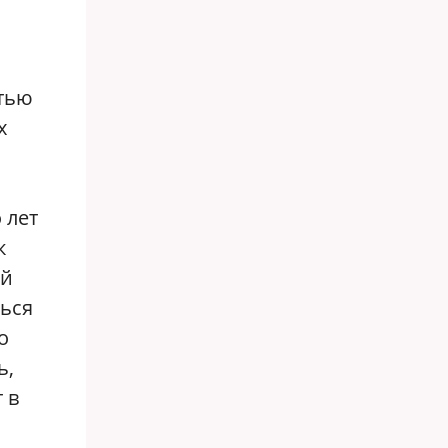
тью
х
 лет
к
ой
ться
о
ь,
 в