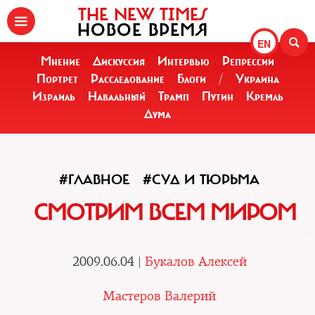
THE NEW TIMES
НОВОЕ ВРЕМЯ
EN
Мнение
Дискуссия
Интервью
Репрессии
Портрет
Расследование
Блоги
/
Украина
Израиль
Навальный
Трамп
Путин
Кремль
Дума
#ГЛАВНОЕ
#СУД И ТЮРЬМА
СМОТРИМ ВСЕМ МИРОМ
2009.06.04 |
Букалов Алексей
Мастеров Валерий