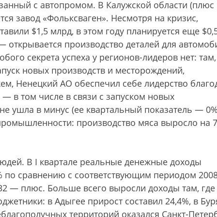
занный с автопромом. В Калужской области (плюс
тся завод «Фольксваген». Несмотря на кризис,
авили $1,5 млрд, в этом году планируется еще $0,
— открывается производство деталей для автомоб
бого секрета успеха у регионов-лидеров нет: там,
запуск новых производств и месторождений,
м, Ненецкий АО обеспечил себе лидерство благо
 — в том числе в связи с запус­ком новых
не ушла в минус (ее квартальный показатель — 0%
промышленности: производство мяса выросло на 7
юдей. В I квартале реальные денежные доходы
3% по сравнению с соответствующим периодом 200
 32 — плюс. Больше всего выросли доходы там, где
джетники: в Адыгее прирост составил 24,4%, в Бур
еблагополучных территорий оказался Санкт-Петер