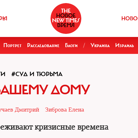
РЫ
НОВО
Портрет
Расследование
Блоги
/
Украина
Израиль
ГИ
#СУД И ТЮРЬМА
ВАШЕМУ ДОМУ
учаев Дмитрий
Зиброва Елена
реживают кризисные времена