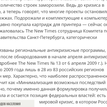
количество строек заморозили. Ведь до кризиса в
, а теперь говорят, что многие проекты остановил
 дрожжах. Подорожали и комплектующие к компьюте
авно покупала картридж для принтера — сейчас о
ожаловалась The New Times сотрудница Комитета п
авительства Санкт-Петербурга, категорически
изваны региональные антикризисные программы,
 после обнародования в начале апреля антикризи
робнее The New Times № 13 от 6 апреля 2009 г.). 
ю 2009 года лишь в 28 из 83 российских регионов
н мер. Характерно, что наиболее распространенно
учит как «Минимализация возможных последствий
но, почему именно данная формулировка получил
ыла и остается позиция федеральных властей:
есть
мировой кризис, в котором Рос