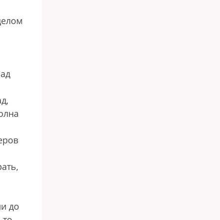
целом
пад
д,
волна
еров
ать,
ли до
 то