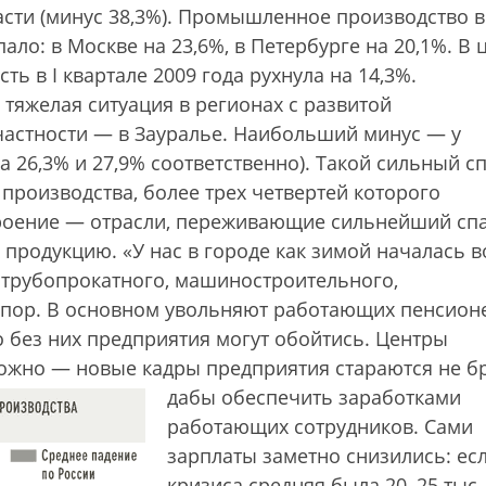
сти (минус 38,3%). Промышленное производство в
ало: в Москве на 23,6%, в Петербурге на 20,1%. В 
 в I квартале 2009 года рухнула на 14,3%.
 тяжелая ситуация в регионах с развитой
стности — в Зауралье. Наибольший минус — у
 26,3% и 27,9% соответственно). Такой сильный с
производства, более трех четвертей которого
роение — отрасли, переживающие сильнейший спа
 продукцию. «У нас в городе как зимой началась 
рубопрокатно­­­­­го, машиностроительного,
их пор. В основном увольняют работающих пенсион
 без них предприятия могут обойтись. Центры
ложно — новые кадры предприятия стараются не бр
дабы обеспечить заработками
работающих сотрудников. Сами
зарплаты заметно снизились: ес
кризиса средняя была 20–25 тыс.,