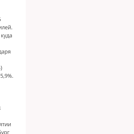
5
илей.
 куда
даря
)
5,9%.
8
ятии
бург