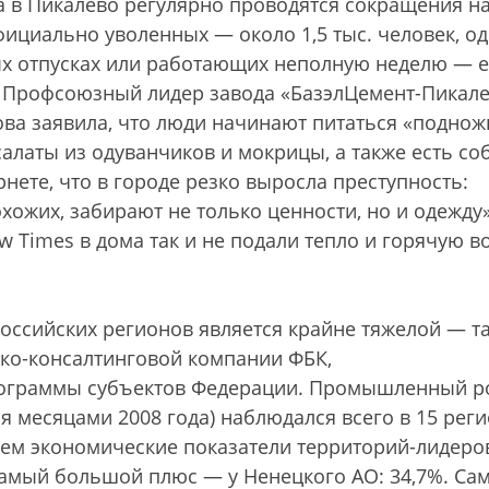
а в Пикалево регулярно проводятся сокращения н
ициально уволенных — около 1,5 тыс. человек, о
х отпусках или работающих неполную неделю — 
Профсоюзный лидер завода «БазэлЦемент-Пикал
ова заявила, что люди начинают питаться «подно
алаты из одуванчиков и мок­рицы, а также есть соб
нете, что в городе резко выросла преступность:
ожих, забирают не только ценности, но и одежду»
 Times в дома так и не подали тепло и горячую во
ссийских регионов является крайне тяжелой — т
ско-консалтинговой компании ФБК,
ограммы субъектов Федерации. Промышленный р
мя месяцами 2008 года) наблюдался всего в 15 реги
чем экономические показатели территорий-лидеро
Самый большой плюс — у Ненецкого АО: 34,7%. Са