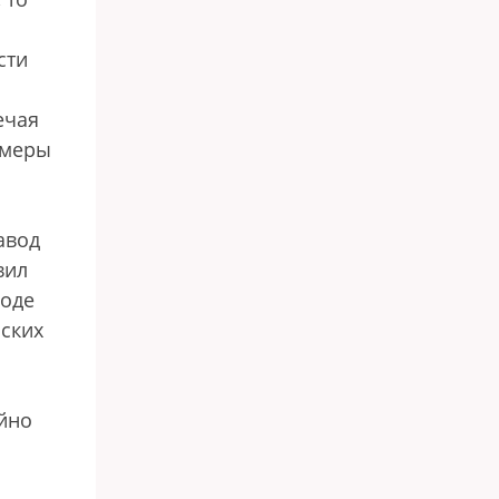
сти
ечая
 меры
авод
вил
роде
нских
йно