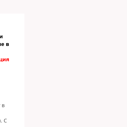
и
е в
ция
 в
. С