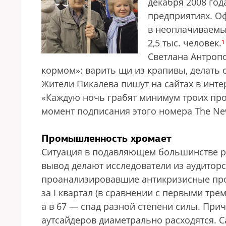
декабря 2008 год
предприятиях. Оф
в неоплачиваемы
2,5 тыс. человек.
¹
Светлана Антроп
кормом»: варить щи из крапивы, делать с
Жители Пикалева пишут на сайтах в интер
«Каждую ночь грабят минимум троих прох
момент подписания этого номера The New
Промышленность хромает
Ситуация в подавляющем большинстве ро
вывод делают исследователи из аудитор
проанализировавшие антикризисные пр
за I квартал (в сравнении с первыми тре
а в 67 — спад разной степени силы. При
аутсайдеров диаметрально расходятся. 