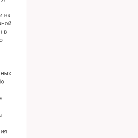
и на
рной
н в
о
сных
Но
е
а
сия