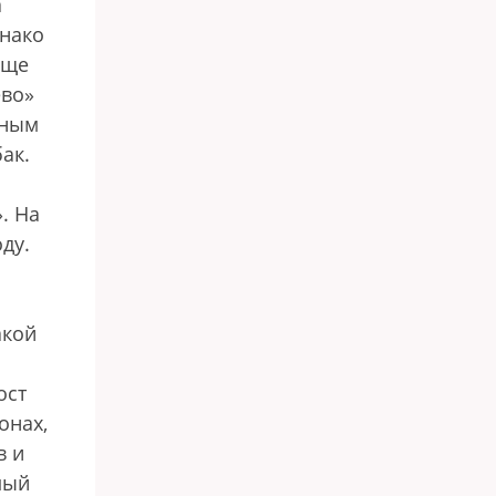
а
днако
еще
ево»
жным
ак.
. На
ду.
акой
ост
онах,
в и
мый