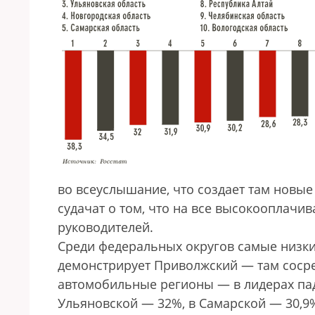
во всеуслышание, что создает там новые 
судачат о том, что на все высокооплачи
руководителей.
Среди федеральных округов самые низк
демонстрирует Приволжский — там соср
автомобильные регионы — в лидерах пад
Ульяновской — 32%, в Са­мар­с­кой — 30,9