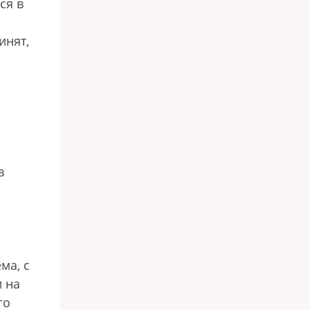
ся в
инят,
в
ма, с
 на
го