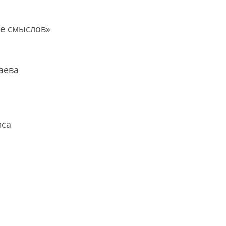
ие смыслов»
аева
иса