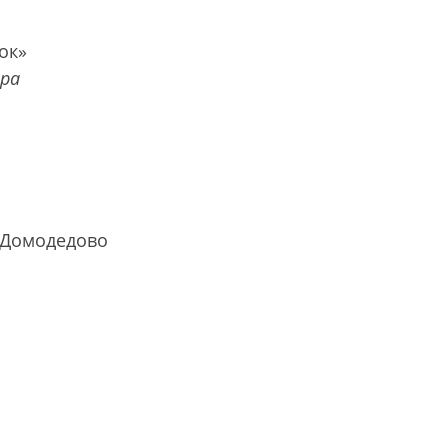
ок»
ира
в Домодедово