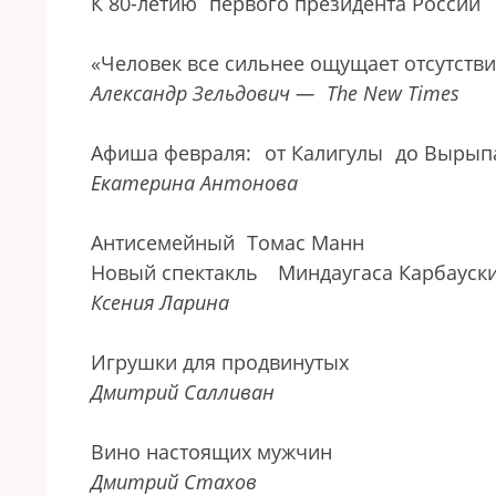
К 80-летию
первого президента России
«Человек все сильнее ощущает отсутств
Александр Зельдович —
The New Times
Афиша февраля:
от Калигулы
до Вырып
Екатерина Антонова
Антисемейный
Томас Манн
Новый спектакль
Миндаугаса Карбауск
Ксения Ларина
Игрушки для продвинутых
Дмитрий Салливан
Вино настоящих мужчин
Дмитрий Стахов