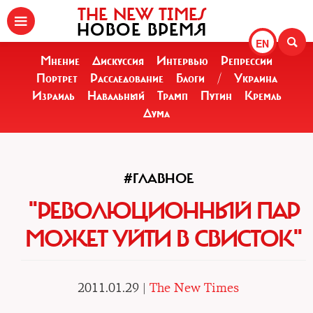
THE NEW TIMES
НОВОЕ ВРЕМЯ
EN
Мнение
Дискуссия
Интервью
Репрессии
Портрет
Расследование
Блоги
/
Украина
Израиль
Навальный
Трамп
Путин
Кремль
Дума
#ГЛАВНОЕ
"РЕВОЛЮЦИОННЫЙ ПАР
МОЖЕТ УЙТИ В СВИСТОК"
2011.01.29 |
The New Times