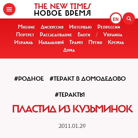
THE NEW TIMES
НОВОЕ ВРЕМЯ
EN
Мнение
Дискуссия
Интервью
Репрессии
Портрет
Расследование
Блоги
/
Украина
Израиль
Навальный
Трамп
Путин
Кремль
Дума
#РОДНОЕ
#ТЕРАКТ В ДОМОДЕДОВО
#ТЕРАКТЫ
ПЛАСТИД ИЗ КУЗЬМИНОК
2011.01.29