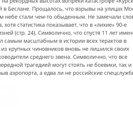
 на рекордных высотах вопреки катастрофе «Курск
ей в Беслане. Прощалось, что взрывы на улицах Мо
м небе стали чем-то обыденным. Не замечали сло
, хотя статистика показывает, что в «лихие» 90-е
ей (стр. 24). Символично, что спустя 11 лет имен
ал самым масштабным в истории всех терактов в
о из крупных чиновников вновь не лишился своих
ководители среднего звена. Символично, что все
чередной трагедией могут стоять не боевики, так и
рыв аэропорта, а едва ли не российские спецслужб