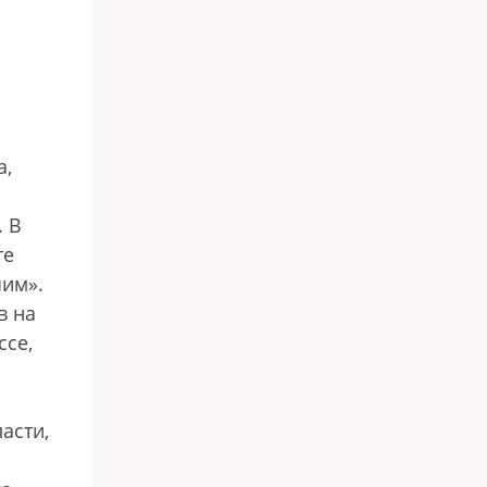
а,
. В
те
чим».
в на
ссе,
асти,
: