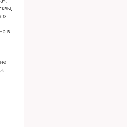
а»,
сквы,
в о
но в
 не
ы.