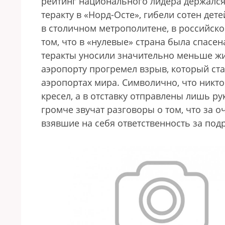
рейтинг национального лидера держался
теракту в «Норд-Осте», гибели сотен дет
в столичном метрополитене, в российско
том, что в «нулевые» страна была спасена
теракты уносили значительно меньше жизн
аэропорту прогремел взрыв, который ст
аэропортах мира. Символично, что никт
кресел, а в отставку отправлены лишь ру
громче звучат разговоры о том, что за о
взявшие на себя ответственность за под