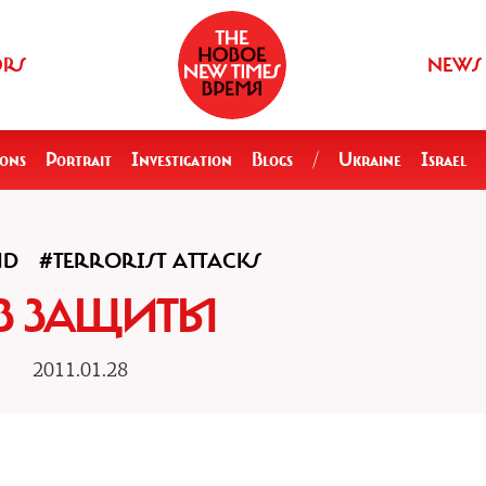
ORS
NEWS
ions
Portrait
Investigation
Blogs
/
Ukraine
Israel
ND
#TERRORIST ATTACKS
З ЗАЩИТЫ
2011.01.28