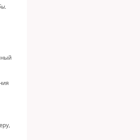
бы.
ьный
ния
еру,