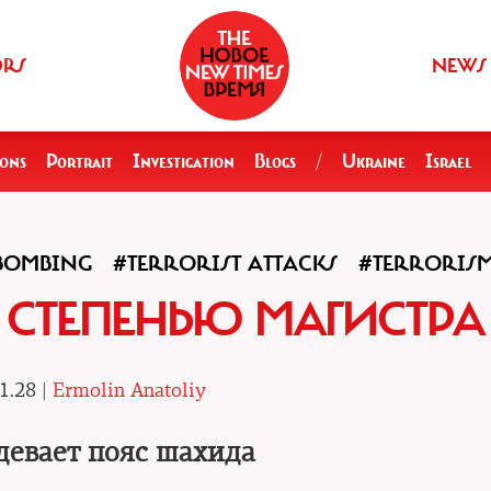
ORS
NEWS
ions
Portrait
Investigation
Blogs
/
Ukraine
Israel
BOMBING
#TERRORIST ATTACKS
#TERRORIS
 СТЕПЕНЬЮ МАГИСТРА
1.28 |
Ermolin Anatoliy
девает пояс шахида