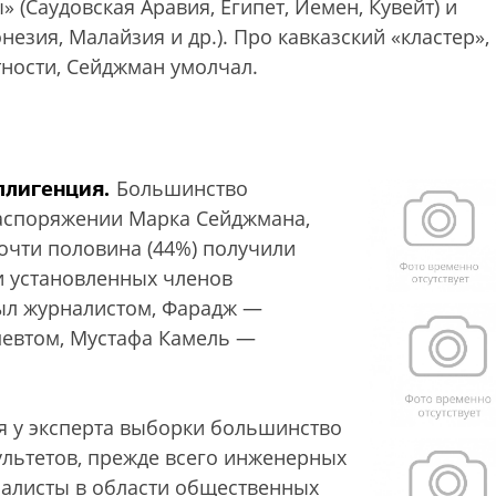
(Саудовская Аравия, Египет, Йемен, Кувейт) и
зия, Малайзия и др.). Про кавказский «кластер»,
ности, Сейджман умолчал.
ллигенция.
Большинство
распоряжении Марка Сейджмана,
чти половина (44%) получили
и установленных членов
был журналистом, Фарадж —
певтом, Мустафа Камель —
я у эксперта выборки большинство
ультетов, прежде всего инженерных
иалисты в области общественных