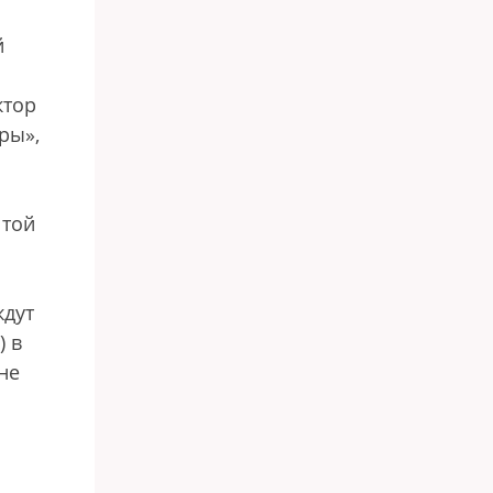
й
ктор
ры»,
 той
ждут
) в
не