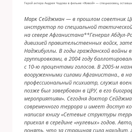
Герой актера Андрея Чадова в фильме «Живой» — спецназовец, оставши
Марк Сейджман — в прошлом советник ЦР
инструктор по специальной тактической 
на севере Афганистана
*
*
Генерал Абдул-Р
дивизией правительственных войск, зат
Наджибуллы. В годы гражданской войны 
группировками, в 2004 году баллотирова
с 10-ю процентами голосов. В 2005-м на
вооруженными силами Афганистана.
, в 
профессиональный психиатр, служил воен
позже был завербован в ЦРУ, в его биог
мероприятиям». Сегодня доктор Сейджма
современного террора и имеет доступ ко
написал книгу «Сетевые структуры терро
приехал в середине «нулевых» годов. Авто
понять, что за страшная сила находит,