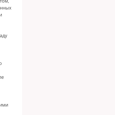
том,
инных
и
аду
о
ле
тими