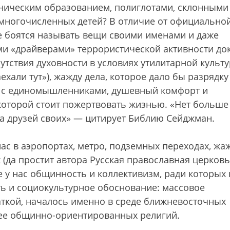
ническим образованием, полиглотами, склонными
 многочисленных детей? В отличие от официально
е боятся называть вещи своими именами и даже
ми «драйверами» террористической активности до
тствия духовности в условиях утилитарной культу
хали тут»), жажду дела, которое дало бы разрядку
 с единомышленниками, душевный комфорт и
которой стоит пожертвовать жизнью. «Нет больше
за друзей своих» — цитирует Библию Сейджман.
с в аэропортах, метро, подземных переходах, жа
 (да простит автора Русская православная церковь
 у нас общинность и коллективизм, ради которых 
ть и социокультурное обоснование: массовое
ткой, началось именно в среде ближневосточных
лее общинно-ориентированных религий.