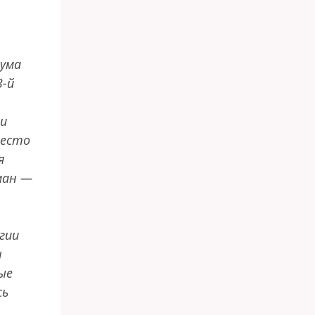
тума
3-й
ми
место
я
ман —
гии
н
ые
сь