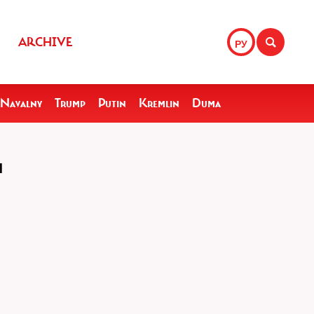
ARCHIVE
РУ
Navalny
Trump
Putin
Kremlin
Duma
M