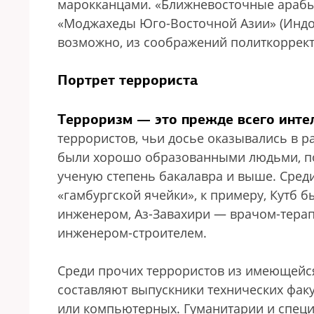
марокканцами. «Ближневосточные арабы» 
«Моджахеды Юго-Восточной Азии» (Индоне
возможно, из соображений политкоррект
Портрет террориста
Терроризм — это прежде всего инте
террористов, чьи досье оказывались в 
были хорошо образованными людьми, по
ученую степень бакалавра и выше. Сред
«гамбургской ячейки», к примеру, Кутб 
инженером, Аз-Завахири — врачом-тера
инженером-строителем.
Среди прочих террористов из имеющейс
составляют выпускники технических фак
или компьютерных. Гуманитарии и спец