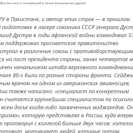
йся без ноги и потерявший в Чечне большинство друзей
У в Пакистане, и автор этих строк — в прошлом
подготовке в лагере союзника СССР генерала Дус
ашид Дустум в годы афганской войны командовал 5
ем поддерживал просоветское правительство
вступал в различные союзы с противоборствующи
лся на пост президента страны, занял четвертое 
значен начальником штаба верховного командовани
начале 80-х были по разные стороны фронта. Сейдж
ным врачом на одном из американских авианосцев,
рафии также написано: «специалист по конкретным
н считается крупнейшим специалистом по психоло
 всем досье когда-либо захваченных моджахедов. О
ризма», которую представлял в России, куда вперв
р проговорил с коллегой больше двух часов: хотело
 готовит, мотивирует людей, которые потом