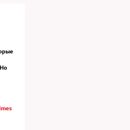
орые
 Но
imes