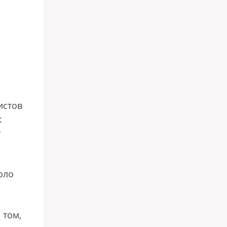
истов
к
у
оло
 том,