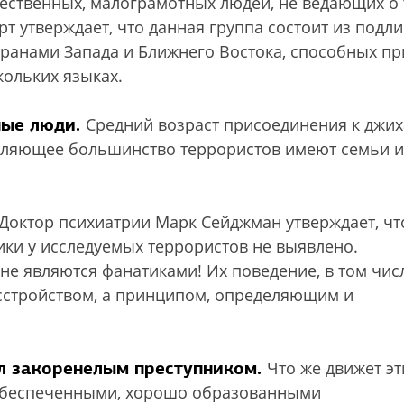
ественных, малограмотных людей, не ведающих о 
ерт утверждает, что данная группа состоит из подл
транами Запада и Ближнего Востока, способных пр
кольких языках.
ные люди.
Средний возраст присоединения к джих
давляющее большинство террористов имеют семьи и
Доктор психиатрии Марк Сейджман утверждает, чт
ики у исследуемых террористов не выявлено.
не являются фанатиками! Их поведение, в том чис
сстройством, а принципом, определяющим и
ыл закоренелым преступником.
Что же движет э
 обеспеченными, хорошо образованными