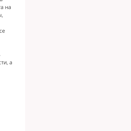
а на
ы,
се
ь
ти, а