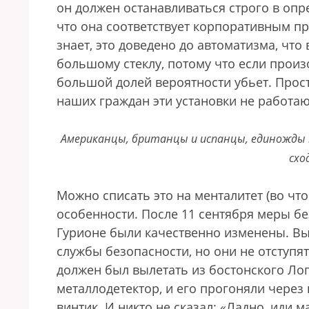
он должен останавливаться строго в опр
что она соответствует корпоративным п
знает, это доведено до автоматизма, что 
большому стеклу, потому что если произо
большой долей вероятности убьет. Прост
наших граждан эти установки не работаю
Американцы, британцы и испанцы, единожды 
схо
Можно списать это на менталитет (во что
особенности. После 11 сентября меры бе
Гурионе были качественно изменены. Вы
службы безопасности, но они не отступят
должен был вылетать из бостонского Лог
металлодетектор, и его прогоняли через 
винтик. И никто не сказал: «Ладно, иди 