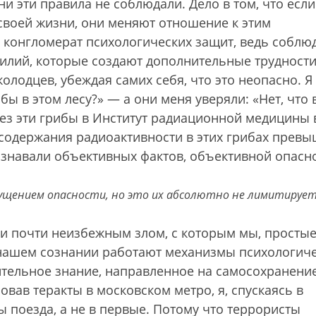
и эти правила не соблюдали. Дело в том, что если
своей жизни, они меняют отношение к этим
й конгломерат психологических защит, ведь соблю
силий, которые создают дополнительные трудности
олодцев, убеждая самих себя, что это неопасно. Я
ы в этом лесу?» — а они меня уверяли: «Нет, что 
вез эти грибы в Институт радиационной медицины 
 содержания радиоактивности в этих грибах прев
ризнавали объективных фактов, объективной опасн
ущением опасности, но это их абсолютно не лимитируе
ли почти неизбежным злом, с которым мы, просты
 нашем сознании работают механизмы психологич
ительное знание, направленное на самосохранение
овав теракты в московском метро, я, спускаясь в
ы поезда, а не в первые. Потому что террористы