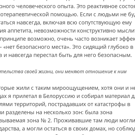
ного человеческого опыта. Это реактивное состо
хотерапевтической помощью. Если с людьми не бу
таться навсегда, включая всю сопутствующую ему
твия аппетита, невозможности конструктивно мысли
 принципе возможно, очень часто возникает эффек
 «нет безопасного места». Это сидящий глубоко в
з и навсегда перестал быть для него безопасным.
ятельства своей жизни, они меняют отношение к ним
торые жили с таким мироощущением, хотя они и н
дах я прилетал в Белоруссию и собирал материал д
лями территорий, пострадавших от катастрофы в
 разделены на несколько зон: была зона
называемая зона № 2. Проживавшие там люди могл
дарства, а могли остаться в своих домах, но соблю