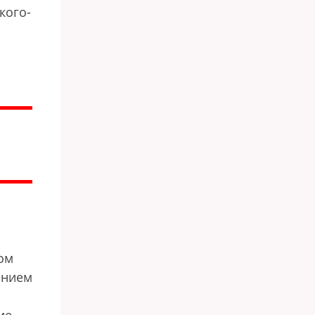
кого-
ом
ением