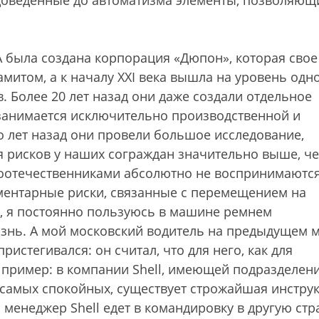
 доведенные до автоматизма элементы, позволяющ
А была создана корпорация «Дюпон», которая свое
амитом, а к началу XXI века вышла на уровень одн
. Более 20 лет назад они даже создали отдельное
 занимается исключительно производственной и
о лет назад они провели большое исследование,
я рисков у наших сограждан значительно выше, че
оотечественниками абсолютно не воспринимаются
ментарные риски, связанные с перемещением на
е, я постоянно пользуюсь в машине ремнем
знь. А мой московский водитель на предыдущем м
истегивался: он считал, что для него, как для
 пример: в компании Shell, имеющей подразделени
 самых спокойных, существует строжайшая инстру
менеджер Shell едет в командировку в другую стр