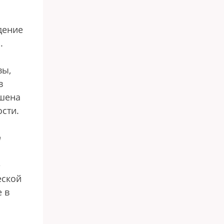
дение
.
вы,
в
ышена
ости.
т
е
еской
 в