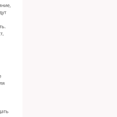
яние,
дут
ть.
т,
е
ля
и
дать