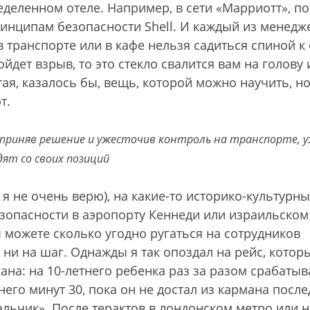
еделенном отеле. Например, в сети «Марриотт», п
ринципам безопасности Shell. И каждый из менедж
в транспорте или в кафе нельзя садиться спиной к 
йдет взрыв, то это стекло свалится вам на голову 
ая, казалось бы, вещь, которой можно научить, но
т.
приняв решение и ужесточив контроль на транспорте, у
дят со своих позиций
 я не очень верю), на какие-то историко-культурн
зопасности в аэропорту Кеннеди или израильском
 можете сколько угодно ругаться на сотрудников
 ни на шаг. Однажды я так опоздал на рейс, котор
ана: на 10-летнего ребенка раз за разом срабатыв
него минут 30, пока он не достал из кармана посл
мальчик». После терактов в лондонском метро или н