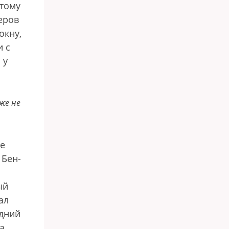
отому
еров
окну,
и с
 у
же не
ые
 Бен-
ый
ал
едний
а