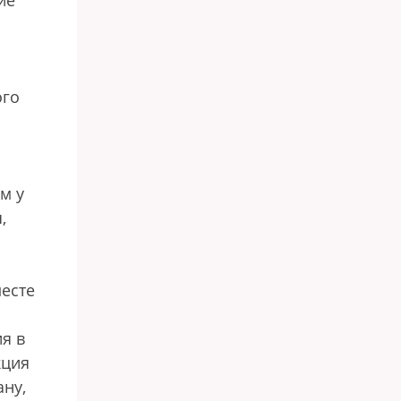
ие
ого
м у
,
есте
я в
кция
ану,