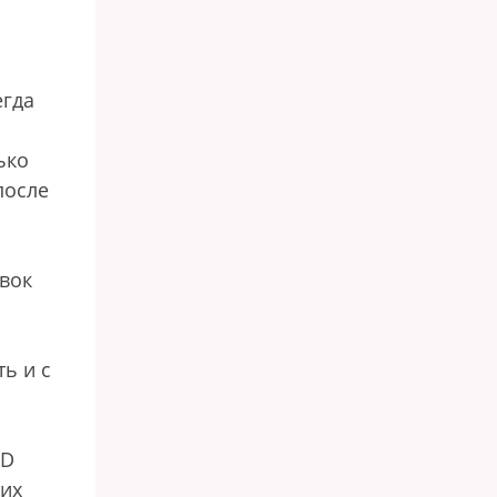
егда
ько
после
овок
ь и с
SD
щих