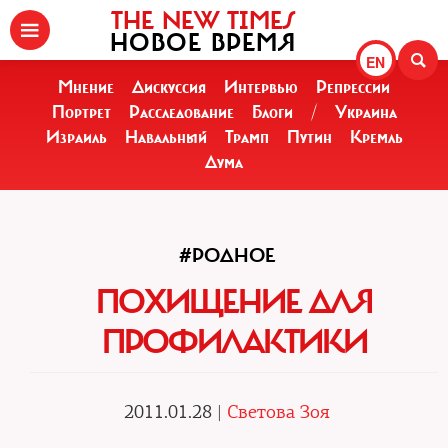
THE NEW TIMES
НОВОЕ ВРЕМЯ
EN
Мнение
Дискуссия
Интервью
Репрессии
Портрет
Расследование
Блоги
/
Украина
Израиль
Навальный
Трамп
Путин
Кремль
Дума
#РОДНОЕ
ПОХИЩЕНИЕ ДЛЯ
ПРОФИЛАКТИКИ
2011.01.28 |
Светова Зоя