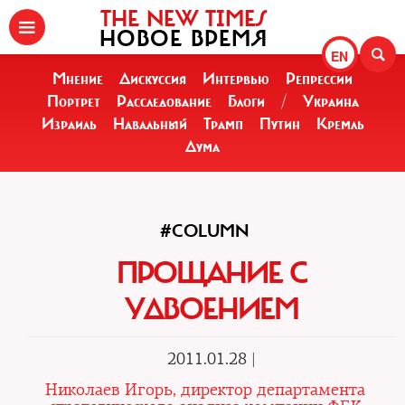
THE NEW TIMES
НОВОЕ ВРЕМЯ
EN
Мнение
Дискуссия
Интервью
Репрессии
Портрет
Расследование
Блоги
/
Украина
Израиль
Навальный
Трамп
Путин
Кремль
Дума
#COLUMN
ПРОЩАНИЕ С
УДВОЕНИЕМ
2011.01.28 |
Николаев Игорь, директор департамента