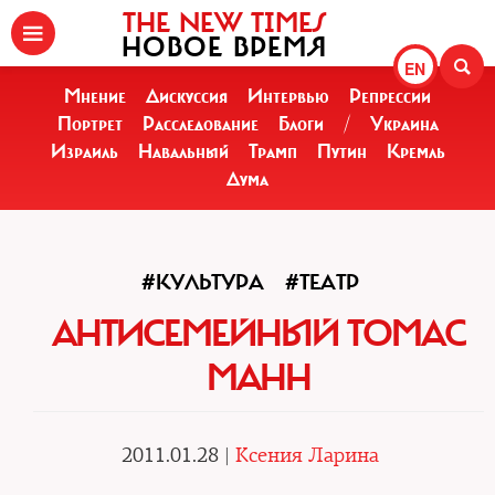
THE NEW TIMES
НОВОЕ ВРЕМЯ
EN
Мнение
Дискуссия
Интервью
Репрессии
Портрет
Расследование
Блоги
/
Украина
Израиль
Навальный
Трамп
Путин
Кремль
Дума
#КУЛЬТУРА
#ТЕАТР
АНТИСЕМЕЙНЫЙ ТОМАС
МАНН
2011.01.28 |
Ксения Ларина